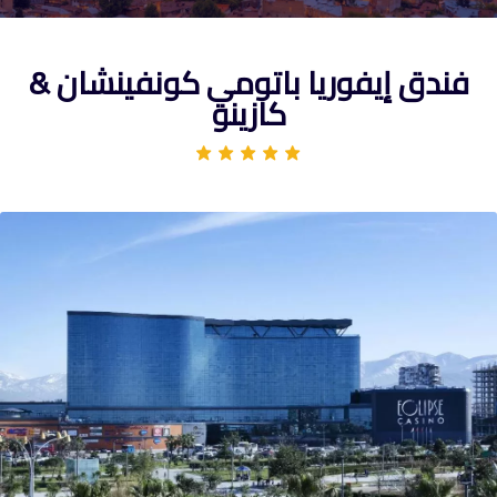
فندق إيفوريا باتومي كونفينشان &
كازينو