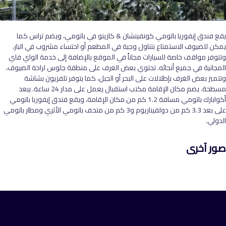
يقع فندق إيفوريا باتومي كونفينشان & كازينو في باتومي، ويضم تراس كما
يمكن للضيوف الاستمتاع بتناول وجبة في المطعم أو احتساء مشروب في البار،
وتتوفر مواقف خاصة للسيارات مجاناً في الموقع بالإضافة إلى خدمة الواي فاي
المجانية في جميع أنحائه. تحتوي بعض الغرف على منطقة جلوس لراحة الضيوف،
وتتميز بعض الغرف بإطلالات على البحر أو الجبل، كما يتوفر تلفزيون بشاشة
مسطحة. يضم مكان الإقامة مكتب استقبال يعمل على مدار 24 ساعة. يبعد
أكوابارك باتومي مسافة 1.2 كم من مكان الإقامة، ويقع فندق إيفوريا باتومي
على بعد 3.3 كم من دولفيناريوم و3 كم من متحف باتومي الأثري ومطار باتومي
الدولي.
صور آخرى