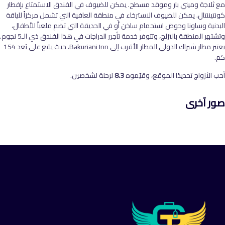
مع ثلاجة وميني بار وموقد مسطح. يمكن للضيوف في الفندق الاستمتاع بإفطار
كونتيننتال. يمكن للضيوف الاسترخاء في منطقة العافية التي تشمل مركزاً للياقة
البدنية وساونا وحوض استحمام ساخن أو في الحديقة التي تضم ملعباً للأطفال،
وتشتهر المنطقة بالتزلج، وتتوفر خدمة تأجير الدراجات في هذا الفندق ذي الـ5 نجوم.
يعتبر مطار شيراك الدولي المطار الأقرب إلى Bakuriani Inn، حيث يقع على بُعد 154
كم.
أحب الأزواج تحديدًا الموقع، وقيّموه
8.3
لرحلة لشخصين.
صور آخرى