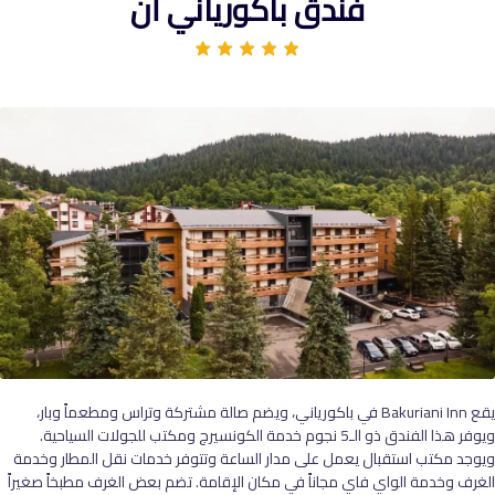
فندق باكورياني أن
يقع Bakuriani Inn في باكورياني، ويضم صالة مشتركة وتراس ومطعماً وبار،
ويوفر هذا الفندق ذو الـ5 نجوم خدمة الكونسيرج ومكتب للجولات السياحية.
ويوجد مكتب استقبال يعمل على مدار الساعة وتتوفر خدمات نقل المطار وخدمة
الغرف وخدمة الواي فاي مجاناً في مكان الإقامة. تضم بعض الغرف مطبخاً صغيراً