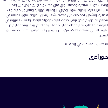
ومكتب جولات سياحية وخدمة الواي فاي مجاناً، ويقع برج مايدن على بعد 300
متر. تتميز الغرف بتكييف هواء وميني بار وغلاية كهربائية وتلفزيون مع قنوات
فضائية، وتشمل الحمامات على مجفف شعر. يمكن للضيوف تناول الطعام في
مطعم الفندق، ويمكن توفير خدمة الغرف ووجبات الإفطار والغداء المرزوم في
الغرفة عند الطلب. تقع محطة قطار باكو على بعد 3 كم، بينما يبعد مطار حيدر
علييف الدولي مسافة 27 كم من فندق بريميور اولد غيتس، وتتوفر خدمة نقل
المطار.
تم حساب المسافات في وصف م
صور آخرى