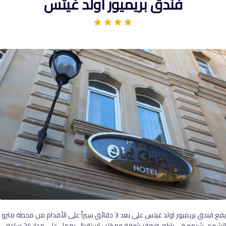
فندق بريميور اولد غيتس
يقع فندق بريميور اولد غيتس على بعد 3 دقائق سيراً على الأقدام من محطة مترو
إتشيري شيهير في باكو، ويوفر شرفة ومكتب استقبال يعمل على مدار 24 ساعة