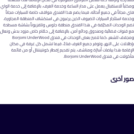
ومكتباً للاستقبال يعمل على مدار الساعة وخدمة الغرف، بالإضافة إلى خدمة الواي
فاي مجاناً في جميع أنحائه، فيما يضم هذا الفندق مواقف خاصة للسيارات مجاناً
وخدمة استئجار السيارات للضيوف الذين يرغبون في استكشاف المنطقة المجاورة.
تضم الوحدات المكيّفة في هذا الفندق منطقة جلوس وتلفزيوناً بشاشة مسطحة
مع قنوات فضائية وصندوق ودائع آمن، بالإضافة إلى حمّام خاص مزود بدش ونعال
ومجفف للشعر، كما تتميز بعض الوحدات في فندق Borjomi UnderWood
بإطلالات على النهر، وتوفر جميع الغرف فناءً، فيما تشمل كل غرفة في مكان
الإقامة هذا بياضات أسرّة ومناشف. يتم تقديم إفطار كونتيننتال أو من قائمة
مأكولات في فندق Borjomi UnderWood.
صور آخرى