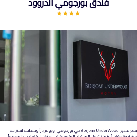
فندق بورجومي أندروود
يقع فندق Borjomi UnderWood في بورجومي، ويوفر باراً ومنطقة استراحة
مشتركة وتراساً، كما تشمل المرافق المتوفرة في مكان الإقامة هذا مطعماً