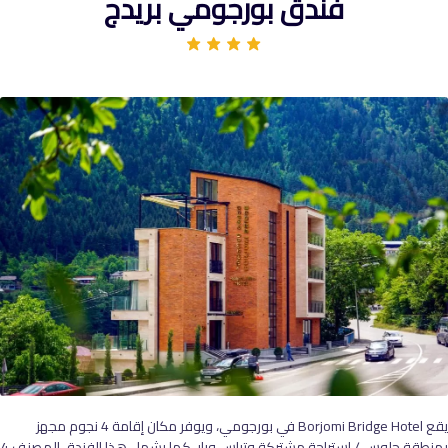
فندق بورجومي بريدج
يقع Borjomi Bridge Hotel في بورجومي، ويوفر مكان إقامة 4 نجوم مجهز
بمنطقة جلوس / استراحة مشتركة وتراس وبار. كما يشمل هذا الفندق المصنف 4