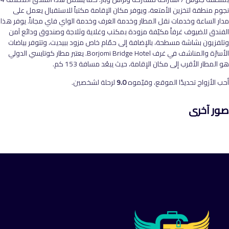
نجوم منطقة لتخزين الأمتعة، ويوفر مكان الإقامة مكتباً للاستقبال يعمل على
مدار الساعة وخدمات نقل المطار وخدمة الغرف وخدمة الواي فاي مجاناً. يوفر هذا
الفندق للضيوف غرفاً مكيّفة مزودة بمكتب وغلاية وثلاجة وصندوق ودائع آمن
وتلفزيون بشاشة مسطحة، بالإضافة إلى حمّام خاص مزود ببيديت، وتتوفر بياضات
الأسرّة والمناشف في غرف Borjomi Bridge Hotel. يعتبر مطار كوتايسي الدولي
هو المطار الأقرب إلى مكان الإقامة، حيث يبعُد مسافة 153 كم.
أحب الأزواج تحديدًا الموقع، وقيّموه
9.0
لرحلة لشخصين.
صور آخرى