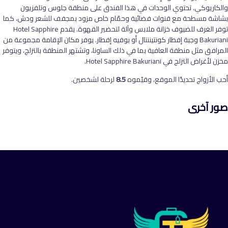
والكاريوكي. تحتوي الوحدات في هذا الفندق على منطقة جلوس وتلفزيون
بشاشة مسطحة مع قنوات فضائية وحمّام خاص مزود بمجفف للشعر ودش، كما
توفر الغرف للضيوف خزانة ملابس وآلة لتحضير القهوة. يقدم Hotel Sapphire
Bakuriani وجبة إفطار كونتيننتال أو بوفيه إفطار. يوفر مكان الإقامة مجموعة من
المرافق مثل منطقة العافية بما في ذلك الساونا، وتشتهر المنطقة بالتزلج، ويتوفر
مخزن لأغراض التزلج في Hotel Sapphire Bakuriani.
أحب الأزواج تحديدًا الموقع، وقيّموه
8.5
لرحلة لشخصين.
صور آخرى