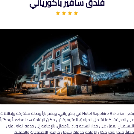
فندق سافير باكورياني
يقع Hotel Sapphire Bakuriani في باكورياني، ويضم باراً وصالة مشتركة وإطلالات
على الحديقة، كما تشمل المرافق المتوفرة في مكان الإقامة هذا مطعماً ومكتباً
للاستقبال يعمل على مدار الساعة ونادٍ للأطفال، بالإضافة إلى خدمة الواي فاي
مجاناً، فيما يوفر مكان الإقامة خدمات تشمل مرافق الاجتماعات والحفلات