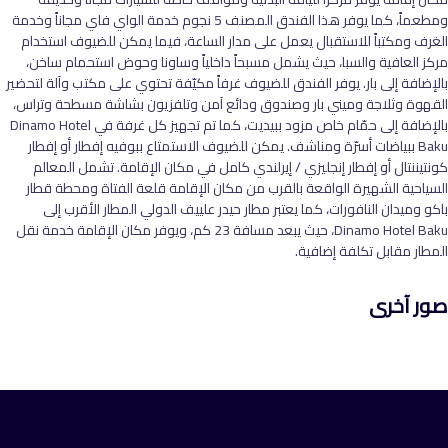
ومطعماً، كما يوفر هذا الفندق المصنف 5 نجوم خدمة الواي فاي مجاناً وخدمة
الغرف ومكتباً للاستقبال يعمل على مدار الساعة، فيما يمكن للضيوف استخدام
مركز العافية والسبا، حيث يشمل مسبحاً داخلياً وساونا وحوض استحمام ساخن،
بالإضافة إلى بار. يوفر الفندق للضيوف غرفاً مكيّفة تحتوي على مكتب وآلة لتحضير
القهوة وثلاجة وميني بار وصندوق ودائع آمن وتلفزيون بشاشة مسطحة وتراس،
بالإضافة إلى حمّام خاص مزود ببيديت، كما تم تجهيز كل غرفة في Dinamo Hotel
Baku ببياضات أسرّة ومناشف. يمكن للضيوف الاستمتاع ببوفيه إفطار أو إفطار
كونتيننتال أو إفطار إنجليزي / إيرلندي كامل في مكان الإقامة. تشمل المعالم
السياحية الشهيرة الواقعة بالقرب من مكان الإقامة قلعة الفتاة ومحطة قطار
باكو وميدان النافورات، كما يعتبر مطار حيدر علييف الدولي المطار الأقرب إلى
Dinamo Hotel Baku، حيث يبعد مسافة 23 كم، ويوفر مكان الإقامة خدمة نقل
المطار مقابل تكلفة إضافية.
صور آخرى