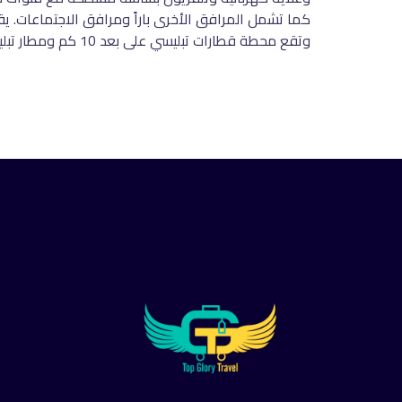
وتقع محطة قطارات تبليسي على بعد 10 كم ومطار تبليسي الدولي على بعد 19 كم من فندق أستوريا تبليسي.