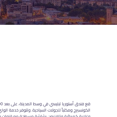
الكونسيرج ومكتباً للجولات السياحية. وتتوفر خدمة ال
وغلاية كهربائية وتلفزيون بشاشة مسطحة مع قنوات فض