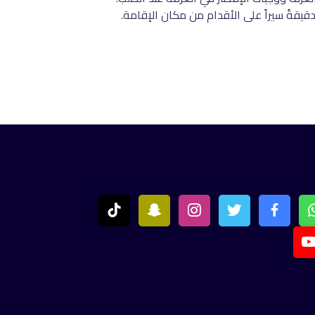
 تشمل المرافق الأخرى باراً ومرافق الاجتماعات. يقع قطار تبليسي الجبلي المائل على بعد 700 متر ويبعد ميدان الحرية 15 دقيقةً سيراً على الأقدام من مكان الإقامة.