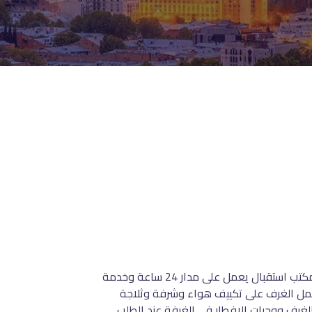
قع فندق أستوريا تبليسي في وسط المدينة، على بعد 200 متر من محطة القطار الجبلي المائل، ويوفر تراساً. كما يوفر الفندق مكتب استقبال يعمل على مدار 24 ساعة وخدمة
تشتمل الغرف على تكييف هواء وشرفة وثلاجة
رف ووجبات الإفطار في الغرفة عند الطلب.