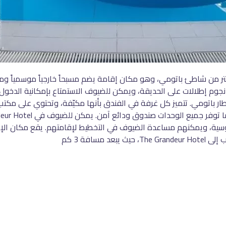
The Grandeur Hotel في باتومي، وعلى بُعد 200 متر من شاطئ باتومي، وهو مكان إقامة يضم مسبحاً خ
التذكاري و8.2 كم من محطة قطار باتومي. تتميز كل غرفة في الفندق بأنها مكيّفة، وتحت
مسافة 3 كم