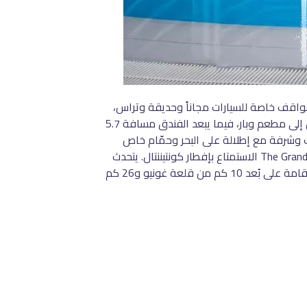
ارجياً موسمياً ومواقف خاصة للسيارات مجاناً وحديقة وتراس،
كما توفر جميع وحدات الإقامة في الفندق المصنف 5 نجوم إطلالات على الحديقة، ويمكن للضيوف الاستمتاع بإمكانية الدخول إلى مطعم وبار، فيما يبعد الفندق مسافة 5.7
وي على مكتب وشرفة مع إطلالة على البحر وحمّام خاص
وتلفزيون بشاشة مسطحة وبياضات أسرّة ومناشف، كما توفر جميع الوحدات صندوق ودائع آمن. يمكن للضيوف في The Grandeur Hotel الاستمتاع بإفطار كونتيننتال. يتحدث
الموظفون في مكتب الاستقبال اللغتين الإنجليزية والروسية، ويمكنهم مساعدة الضيوف في التخطيط لإقامتهم. يقع مكان الإقامة على بُعد 10 كم من قلعة غونيو و26 كم