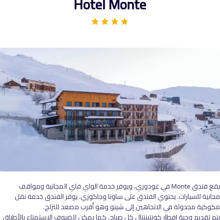
Hotel Monte
يقع فندق Monte في غودوري، ويوفر خدمة الواي فاي المجانية ومواقف
مجانية للسيارات. يحتوي الفندق على ساونا وجاكوزي. يوفر الفندق خدمة نقل
مكوكية مجدولة في الاتجاهين إلى شينو وهو أقرب مصعد للتزلج.
يتم تقديم وجبة إفطار كونتيننتال كل صباح. كما يمكن للضيوف الاستمتاع بالأطباق