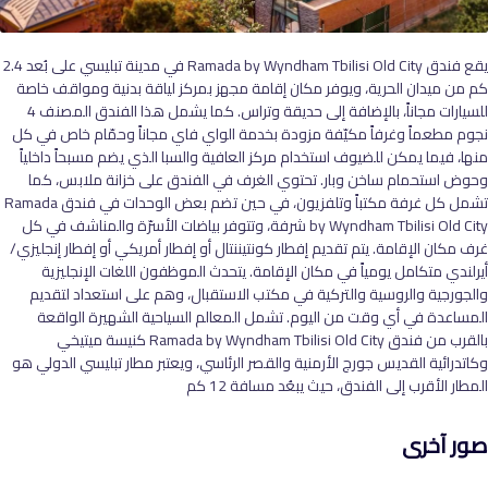
يقع فندق Ramada by Wyndham Tbilisi Old City في مدينة تبليسي على بُعد 2.4
كم من ميدان الحرية، ويوفر مكان إقامة مجهز بمركز لياقة بدنية ومواقف خاصة
للسيارات مجاناً، بالإضافة إلى حديقة وتراس. كما يشمل هذا الفندق المصنف 4
نجوم مطعماً وغرفاً مكيّفة مزودة بخدمة الواي فاي مجاناً وحمّام خاص في كل
منها، فيما يمكن للضيوف استخدام مركز العافية والسبا الذي يضم مسبحاً داخلياً
وحوض استحمام ساخن وبار. تحتوي الغرف في الفندق على خزانة ملابس، كما
تشمل كل غرفة مكتباً وتلفزيون، في حين تضم بعض الوحدات في فندق Ramada
by Wyndham Tbilisi Old City شرفة، وتتوفر بياضات الأسرّة والمناشف في كل
غرف مكان الإقامة. يتم تقديم إفطار كونتيننتال أو إفطار أمريكي أو إفطار إنجليزي/
أيرلندي متكامل يومياً في مكان الإقامة. يتحدث الموظفون اللغات الإنجليزية
والجورجية والروسية والتركية في مكتب الاستقبال، وهم على استعداد لتقديم
المساعدة في أي وقت من اليوم. تشمل المعالم السياحية الشهيرة الواقعة
بالقرب من فندق Ramada by Wyndham Tbilisi Old City كنيسة ميتيخي
وكاتدرائية القديس جورج الأرمنية والقصر الرئاسي، ويعتبر مطار تبليسي الدولي هو
المطار الأقرب إلى الفندق، حيث يبعُد مسافة 12 كم
صور آخرى