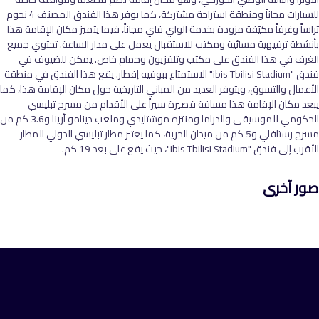
للسيارات مجاناً ومنطقة استراحة مشتركة، كما يوفر هذا الفندق المصنف 4 نجوم
تراساً وغرفاً مكيّفة مزودة بخدمة الواي فاي مجاناً، فيما يتميز مكان الإقامة هذا
بأنشطة ترفيهية مسائية ومكتب للاستقبال يعمل على مدار الساعة. تحتوي جميع
الغرف في هذا الفندق على مكتب وتلفزيون وحمام خاص. يمكن للضيوف في
فندق "ibis Tbilisi Stadium" الاستمتاع ببوفيه إفطار. يقع هذا الفندق في منطقة
الأعمال والتسوق، ويتوفر العديد من المباني التاريخية حول مكان الإقامة هذا، كما
يبعد مكان الإقامة هذا مسافة قصيرة سيراً على الأقدام من مسرح تبليسي
الحكومي للموسيقى والدراما ومنتزه موشتايدي وملعب دينامو أرينا و3.6 كم من
مسرح رستافلي و5 كم من ميدان الحرية، كما يعتبر مطار تبليسي الدولي المطار
الأقرب إلى فندق "ibis Tbilisi Stadium"، حيث يقع على بعد 19 كم.
صور آخرى