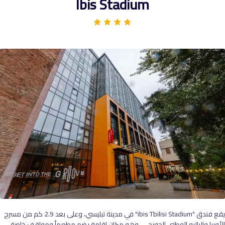
Ibis Stadium
يقع فندق "ibis Tbilisi Stadium" في مدينة تبليسي، وعلى بعد 2.9 كم من مسرح
الأوبرا والباليه الوطني الجورجي، وهو مكان إقامة يضم مطعماً ومواقف خاصة