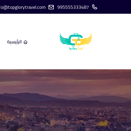
fo@topglorytravel.com
995555333487
الرئيسية