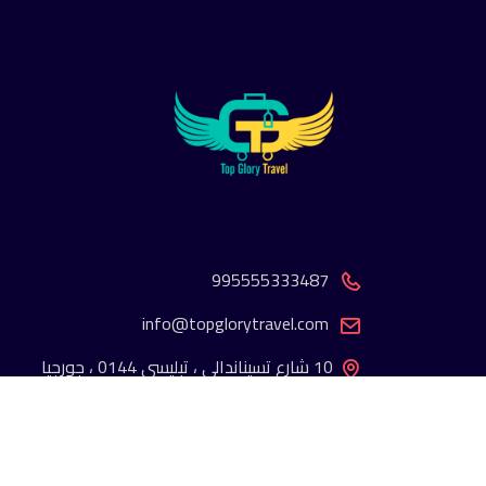
995555333487
info@topglorytravel.com
10 شارع تسيناندالي ، تبليسي 0144 ، جورجيا