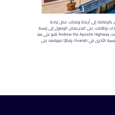
رف الضيوف على شرفة ومنطقة جلوس، بالإضافة إلى أريكة ومكتب عمل لراحة
ات بإطلالات على البحر.يمكن الوصول إلى وسط
Kvariati في غضون 15 دقيقة سيرًا على الأقدام من هذا الفندق. Cross على بعد مسافة قصيرة من الفندق، بينما محطة حافلات Andrew the Apostle Highway تقع على بعد
10 دقائق سيراً على الأقدام. يقع الفندق ذو الـ 5 نجوم على بعد حوالي 10 دقائق بالسيارة من قلعة Gonio ومناطق الجذب الرئيسية الأخرى في Kvariati. ونظرًا لموقعه على