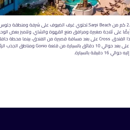
Litz Resort Kvariati يتميز بـ100 غرفة، يقع على بعد 2.2 كم من Sarpi Beach.تحتوي غ
ضًا على ثلاجة صغيرة ومرافق صنع القهوة والشاي. وتتميز بعض الوحد