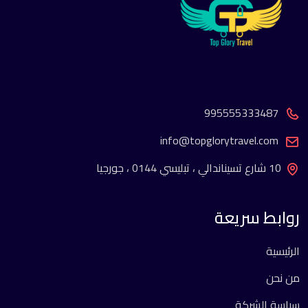
995555333487
info@topglorytravel.com
10 شارع تسيناندالي ، تبليسي 0144 ، جورجيا
روابط سريعة
الرئيسية
من نحن
سياسة الشركة