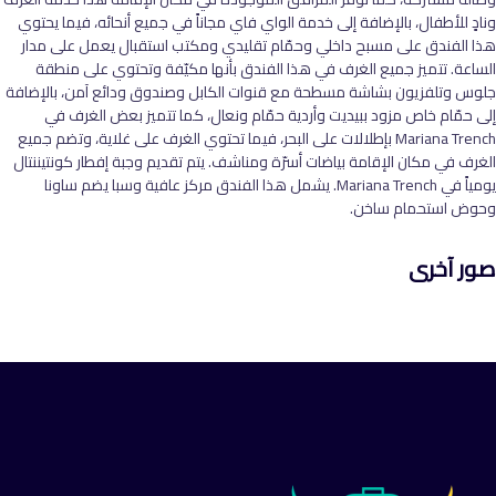
ونادٍ للأطفال، بالإضافة إلى خدمة الواي فاي مجاناً في جميع أنحائه، فيما يحتوي
هذا الفندق على مسبح داخلي وحمّام تقليدي ومكتب استقبال يعمل على مدار
الساعة. تتميز جميع الغرف في هذا الفندق بأنها مكيّفة وتحتوي على منطقة
جلوس وتلفزيون بشاشة مسطحة مع قنوات الكابل وصندوق ودائع آمن، بالإضافة
إلى حمّام خاص مزود ببيديت وأردية حمّام ونعال، كما تتميز بعض الغرف في
Mariana Trench بإطلالات على البحر، فيما تحتوي الغرف على غلاية، وتضم جميع
الغرف في مكان الإقامة بياضات أسرّة ومناشف. يتم تقديم وجبة إفطار كونتيننتال
يومياً في Mariana Trench. يشمل هذا الفندق مركز عافية وسبا يضم ساونا
وحوض استحمام ساخن.
صور آخرى