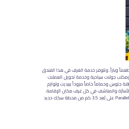
وم ومنطقة جلوس / استراحة مشتركة ومطعماً وباراً. وتتوفر خدمة الغرف في هذا الفندق
ياً ومكتب جولات سياحية وخدمة تحويل العملات
لوس وحماماً خاصاً مزوداً ببيديت ولوازم
الغرف غلاية. وتتوفر بياضات الأسرّة والمناشف في كل غرف مكان الإقامة.
يتم تقديم إفطار يومياً، ويشمل خيارات إفطار كونتيننتال وإفطار من مأكولات حلال وإفطار إنجليزي/أيرلندي متكامل. يقع Parallel Hotel على بُعد 3.5 كم من محطة سكك حديد