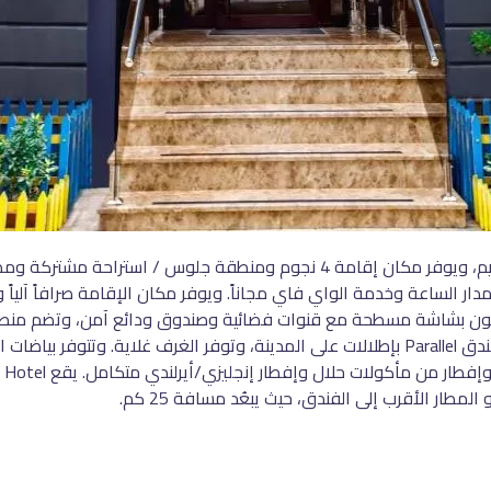
يقع Parallel Hotel في باكو على بُعد 3 كم من أبراج فليم، ويوفر مكان إقامة 4 نج
على مدار الساعة وخدمة الواي فاي مجاناً. ويوفر مكان الإقامة صرافاً آل
ن بشاشة مسطحة مع قنوات فضائية وصندوق ودائع آمن، وتضم منطقة ج
استحمام مجاناً ومجفف شعر. تتمتع بعض الغرف في فندق Parallel بإطلالات على المدينة، وتوفر 
لمطار الأقرب إلى الفندق، حيث يبعُد مسافة 25 كم.