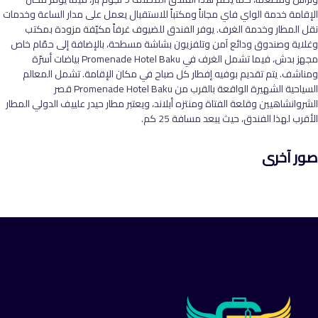
الإقامة خدمة الواي فاي مجاناً ومكتباً للاستقبال يعمل على مدار الساعة وخدمات
نقل المطار وخدمة الغرف. يوفر الفندق للضيوف غرفاً مكيّفة مزودة بمكتب
وغلاية وصندوق ودائع آمن وتلفزيون بشاشة مسطحة، بالإضافة إلى حمّام خاص
مجهز بدش، فيما تشمل الغرف في Promenade Hotel Baku بياضات أسرّة
ومناشف. يتم تقديم بوفيه إفطار كل صباح في مكان الإقامة. تشمل المعالم
السياحية الشهيرة الواقعة بالقرب من Promenade Hotel Baku قصر
الشروانشاهيين وقلعة الفتاة ومنتزه أبلاند، ويعتبر مطار حيدر علييف الدولي المطار
الأقرب لهذا الفندق، حيث يبعد مسافة 25 كم.
صور آخرى