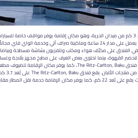
يقع فندق The Ritz-Carlton, Baku في باكو، وعلى بُعد 3 كم من ميدان الحرية، وهو مكان إقامة يوفر م
كما يوفر هذا الفندق المصنف 5 نجوم مكتباً للاستقبال يعمل على مدار 24 ساعة وماكينة صرا
في الفندق على مكيّف هواء ومكتب وتلفزيون بشاشة مسطحة وبياضات ا
لة لتحضير القهوة، بينما تحتوي بعض الغرف على مطبخ مجهز بثلاجة وغس
ملابس وغلاية. يتم تقديم إفطار كونتيننتال كل صباح في فندق tz-Carlton, Baku
يمكن أيضاً 
قل المطار مقابل تكلفة إضافية.