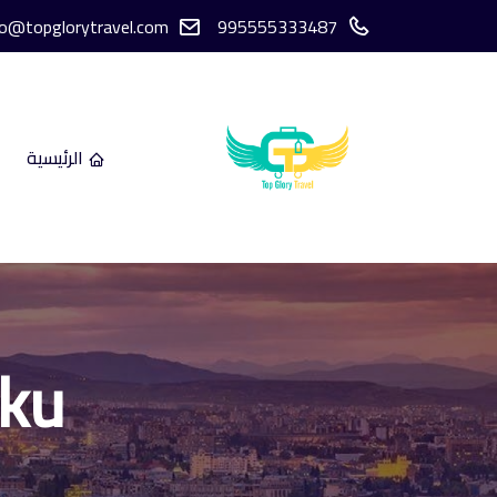
fo@topglorytravel.com
995555333487
الرئيسية
aku