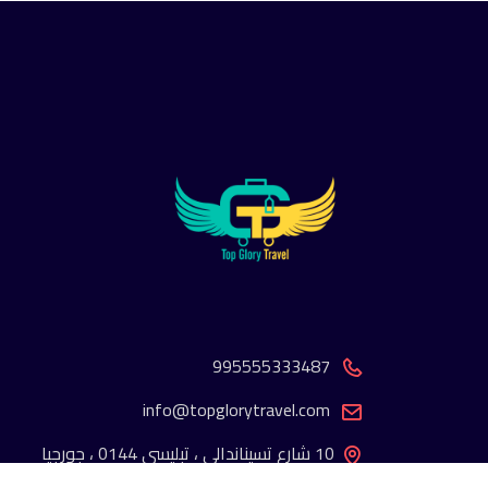
995555333487
info@topglorytravel.com
10 شارع تسيناندالي ، تبليسي 0144 ، جورجيا