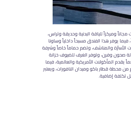
واقف خاصة للسيارات مجاناً ومركزاً للياقة البدنية وحديقة وتراس،
ف آلي وخدمة الواي فاي مجاناً، فيما يوفر هذا الفندق مسبحاً داخلياً وساونا
لأسرّة والمناشف، وتضم حماماً خاصاً وشرفة
الة صحون وفرن، وتوفر الغرف للضيوف خزانة
The Ri، كما يوفر مكان الإقامة للضيوف مطعماً يقدم المأكولات الأمريكية والعالمية، فيما
طلب خيارات مأكولات نباتية ومأكولات خالية من منتجات الألبان. يقع فندق The Ritz-Carlton, Baku على بُعد 3.7 كم من محطة قطار باكو وميدان النافورات، ويعتبر