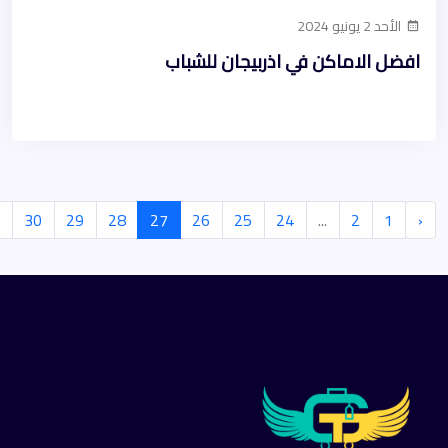
الأحد 2 يونيو 2024
افضل الاماكن في اذربيجان للشباب
30
29
28
27
26
25
24
...
2
1
‹