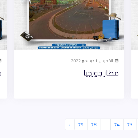
الخميس 1 ديسمبر 2022
مطار جورجيا
ش
›
79
78
...
74
73