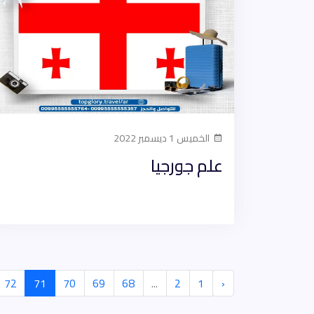
الخميس 1 ديسمبر 2022
علم جورجيا
72
71
70
69
68
...
2
1
‹