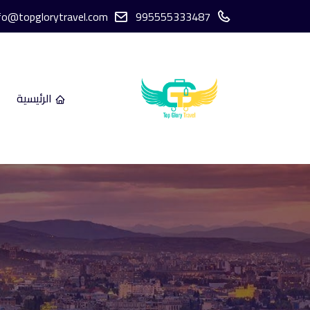
fo@topglorytravel.com
995555333487
الرئيسية