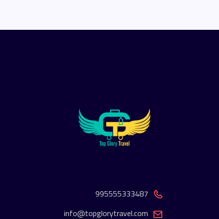
995555333487
info@topglorytravel.com