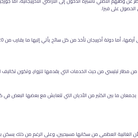
 عن وطنهم الأصلي تأشيرة الدخول إلى الأراضي الأذربيجانية، أما جورجيا
ى الحصول على فيزا.
ها، أما دولة أذربيجان تأخذ من كل سائح يأتي إليها ما يقارب من 20 دولار.
من مطار تبليسي من حيث الخدمات التي يقدمها للزوار، وتكون تكاليف ال
هما يجمعان ما بين الكثير من الأديان التي تتعايش مع بعضها البعض 
 لأن الغالبية العظمى من سكانها مسيحيين، وعلى الرغم من ذلك يسكن 