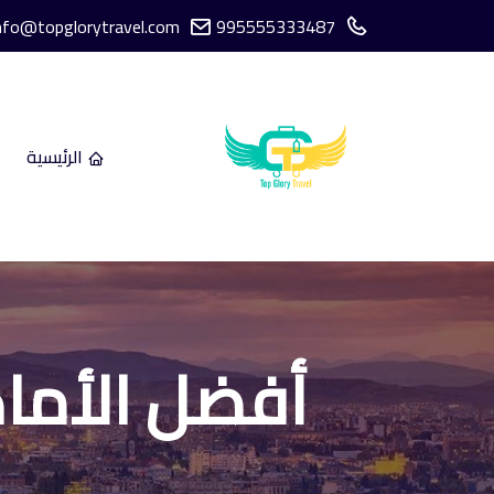
nfo@topglorytravel.com
995555333487
الرئيسية
أفضل الأماكن