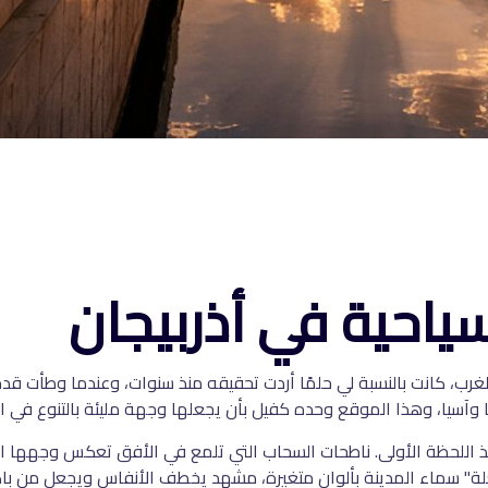
ياحية في أذربيجان
 الغرب، كانت بالنسبة لي حلمًا أردت تحقيقه منذ سنوات، وعندما وطأت قدم
ا وآسيا، وهذا الموقع وحده كفيل بأن يجعلها وجهة مليئة بالتنوع في الط
نذ اللحظة الأولى. ناطحات السحاب التي تلمع في الأفق تعكس وجهها ال
ة" سماء المدينة بألوان متغيرة، مشهد يخطف الأنفاس ويجعل من باكو 