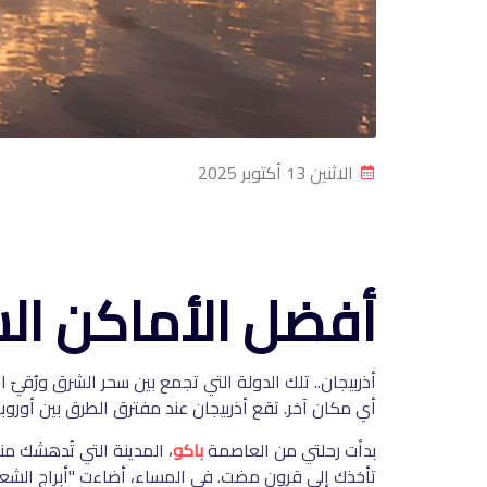
الاثنين 13 أكتوبر 2025
أفضل الأماكن الس
أذربيجان.. تلك الدولة التي تجمع بين سحر الشرق ورُقيّ
أي مكان آخر. تقع أذربيجان عند مفترق الطرق بين أوروب
بدأت رحلتي من العاصمة
باكو
، المدينة التي تُدهشك م
تأخذك إلى قرون مضت. في المساء، أضاءت "أبراج الشعل