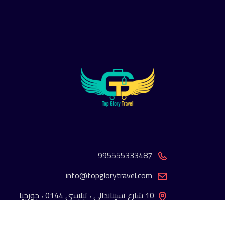
995555333487
info@topglorytravel.com
10 شارع تسيناندالي ، تبليسي 0144 ، جورجيا