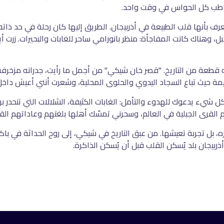
ُخاطب كل الحواس في وقت واحد
.
تُعرف بأنها قلب الطبيعة في أذربيجان. الطريق إليها كان رحلة في حد ذا
ل، وهناك كانت المفاجأة: منظر بانورامي ساحر للغابات والبحيرات. زرت أ
ه قطعة من التاريخ. "قصر خان شيكي" من أجمل ما رأيت، جدرانه مزخرفة 
ة حيث تباع السجاد اليدوي والحلوى المحلية، وشعرت أنني أعيش داخل 
كل شيء يدعوك للهدوء والتأمل: الغابات الكثيفة، الشلالات التي تنحدر بر
 القرى الجبلية في العالم، وسحرني تمسّك أهلها بلغتهم وعاداتهم الق
وره، بل تجربة تعيشها. من عبق التاريخ في شيكي، إلى روح الحداثة في ب
ذربيجان بلد يُسكن القلب قبل أن يُسكن الذاكرة
.