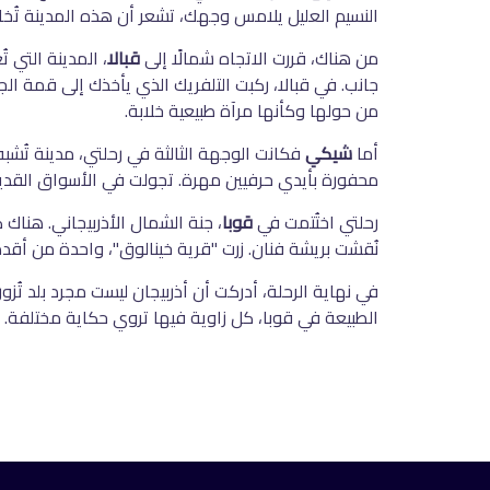
النسيم العليل يلامس وجهك، تشعر أن هذه المدينة ت
من هناك، قررت الاتجاه شمالًا إلى
قبالا
، المدينة التي 
جانب. في قبالا، ركبت التلفريك الذي يأخذك إلى قمة الجب
من حولها وكأنها مرآة طبيعية خلابة
.
أما
شيكي
فكانت الوجهة الثالثة في رحلتي، مدينة تُشب
محفورة بأيدي حرفيين مهرة. تجولت في الأسواق القديم
رحلتي اختُتمت في
قوبا
، جنة الشمال الأذربيجاني. هناك 
نُقشت بريشة فنان. زرت "قرية خينالوق"، واحدة من أقدم
في نهاية الرحلة، أدركت أن أذربيجان ليست مجرد بلد تُز
الطبيعة في قوبا، كل زاوية فيها تروي حكاية مختلفة. أ