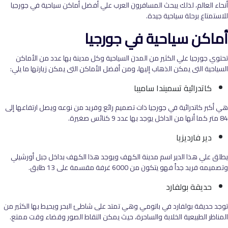
أنحاء العالم، لذلك يبحث المسافرون العرب علي أفضل أماكن سياحية في جورجيا
للاستمتاع برحلة سياحية جيدة.
أماكن سياحية في جورجيا
تحتوي جورجيا علي الكثير من المدن السياحية وكل مدينة بها عدد من الأماكن
السياحية التى يمكن الذهاب إليها، ومن أفضل الأماكن التى يمكن زيارتها ما يلي:
كاتدرائية تسميندا ساميبا
هي أكبر كاتدرائية في جورجيا ذات تصميم رائع وفريد من نوعه ويصل ارتفاعها إلى
84 متر كما أنها من الداخل يوجد بها عدد 9 كنائس صغيرة.
دير فارديزيا
يطلق علي هذا الدير اسم مدينة الكهف ويوجد هذا الكهف بداخل جبل أورشيلي
وتصميمه فريد جداً فهو يتكون من 6000 غرفة مقسمة على 13 طابق.
حديقة بولفارد
توجد حديقة بولفارد في باتومي وهي تمتد على شاطئ البحر ويحيط بها الكثير من
المناظر الطبيعية الخلابة والساحرة، حيث يمكن التقاط الصور وقضاء وقت ممتع.