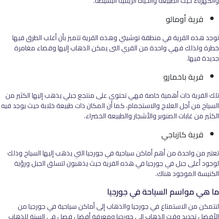
والكهرباء حيث الطبيعة والحياة الريفية البسيطة.
قرية أومالو
توجد هذه القرية في منطقة توشيتي وهذه القرية تتميز بأن أغلب الطرق فيها
خطرة ولذلك فهي واحدة من القري التى يمكن الذهاب إليها وقضاء مغامرة
جديدة فيها.
قرية باخمارو
تلك القرية ذات أهمية خاصة فهي تحتوي على منتجع جبلي يذهب إليها الكثير من
السياح من أجل العلاج والاستجمام، كما أن المكان ذات طبيعة خلابة حيث يوجد فيه
الكثير من غابات الصنوبر والأشجار والطبيعة الخضراء.
قرية كازباجي
تعتبر من واحدة من أهم أماكن سياحية في جورجيا التي يذهب إليها السياح وذلك
لوجود أعلى جبل في جورجيا في هذه القرية حيث يذهبون لتسلق الجبل ورؤية
الكنيسة الموجود هناك.
ما هي مواسم السياحة في جورجيا
لنتمكن من الاستمتاع في جورجيا والذهاب إلى أماكن سياحية في جورجيا من
الأفضل تحديد وقت الذهاب إلى جورجيا ومعرفة أفضل فصل في السنة للذهاب