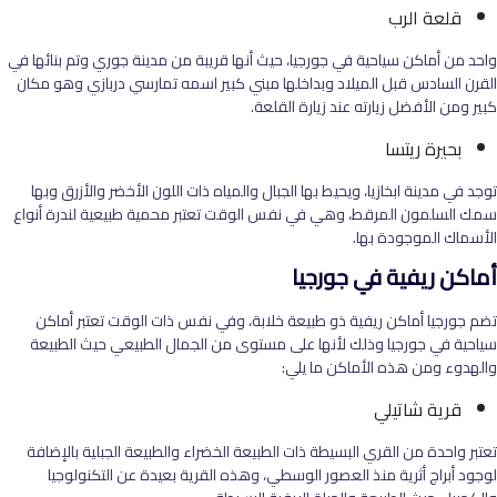
قلعة الرب
واحد من أماكن سياحية في جورجيا، حيث أنها قريبة من مدينة جوري وتم بنائها في
القرن السادس قبل الميلاد وبداخلها مبني كبير اسمه تمارسي دربازي وهو مكان
كبير ومن الأفضل زيارته عند زيارة القلعة.
بحيرة ريتسا
توجد في مدينة ابخازيا، ويحيط بها الجبال والمياه ذات اللون الأخضر والأزرق وبها
سمك السلمون المرقط، وهي في نفس الوقت تعتبر محمية طبيعية لندرة أنواع
الأسماك الموجودة بها.
أماكن ريفية في جورجيا
تضم جورجيا أماكن ريفية ذو طبيعة خلابة، وفي نفس ذات الوقت تعتبر أماكن
سياحية في جورجيا وذلك لأنها على مستوى من الجمال الطبيعي حيث الطبيعة
والهدوء ومن هذه الأماكن ما يلي:
قرية شاتيلي
تعتبر واحدة من القري البسيطة ذات الطبيعة الخضراء والطبيعة الجبلية بالإضافة
لوجود أبراج أثرية منذ العصور الوسطي، وهذه القرية بعيدة عن التكنولوجيا