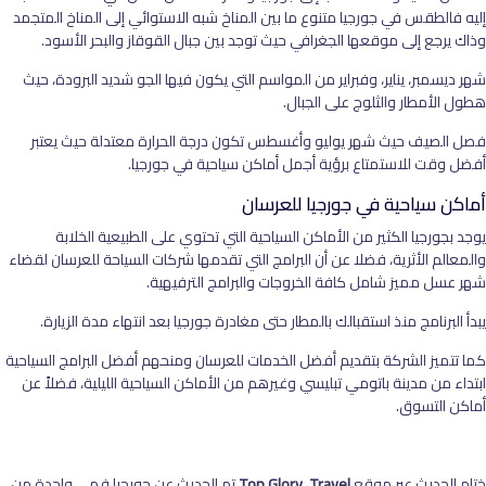
إليه فالطقس في جورجيا متنوع ما بين المناخ شبه الاستوائي إلى المناخ المتجمد
وذاك يرجع إلى موقعها الجغرافي حيث توجد بين جبال القوقاز والبحر الأسود.
شهر ديسمبر، يناير، وفبراير من المواسم التي يكون فيها الجو شديد البرودة، حيث
هطول الأمطار والثلوج على الجبال.
فصل الصيف حيث شهر يوليو وأغسطس تكون درجة الحرارة معتدلة حيث يعتبر
أفضل وقت للاستمتاع برؤية أجمل أماكن سياحية في جورجيا.
أماكن سياحية في جورجيا للعرسان
يوجد بجورجيا الكثير من الأماكن السياحية التي تحتوي على الطبيعية الخلابة
والمعالم الأثرية، فضلا عن أن البرامج التي تقدمها شركات السياحة للعرسان لقضاء
شهر عسل مميز شامل كافة الخروجات والبرامج الترفيهية.
يبدأ البرنامج منذ استقبالك بالمطار حتى مغادرة جورجيا بعد انتهاء مدة الزيارة.
كما تتميز الشركة بتقديم أفضل الخدمات للعرسان ومنحهم أفضل البرامج السياحية
ابتداء من مدينة باتومي تبليسي وغيرهم من الأماكن السياحية الليلية، فضلاً عن
أماكن التسوق.
ختام الحديث عبر موقع
Travel
.
Top Glory
تم الحديث عن جورجيا فهي واحدة من