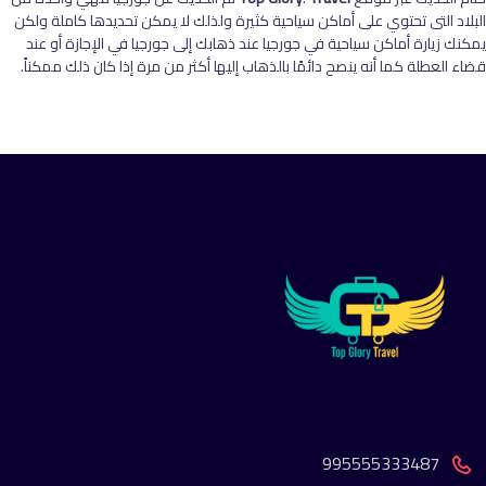
البلاد التى تحتوي على أماكن سياحية كثيرة ولذلك لا يمكن تحديدها كاملة ولكن
يمكنك زيارة أماكن سياحية في جورجيا عند ذهابك إلى جورجيا في الإجازة أو عند
قضاء العطلة كما أنه ينصح دائمًا بالذهاب إليها أكثر من مرة إذا كان ذلك ممكناً.
995555333487