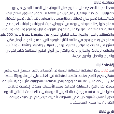
جغرافية غابالا
تقع المدينة الصغيرة على سفوح جبال القوقاز، على الضفة اليمنى من نهر
داميرابارانشاج، حيث ترتفع إلى ما يقرب من 4000 متر فوق مستوى سطح البحر،
كما تحيطها قمم جبال توفانلي، وبازاريورد، وبازاردوزو، وهى أعلى قمم القوقاز،
مما جعلها ركنًا متفردا من نوعه في أذربيجان، حيث الحيوانات والنباتات الغنية غير
العادية، فالمنطقة تنمو بها غالبية عوارض البوق، و الزان، والعرعر والبلوط، والبتولا،
والكستناء، والحور، والجوز، بجانب الأنواع الأخرى من بمتوسط عمر يزيد عن 500 عام،
مما جعل بعضها يدرج في قائمة الآثار الطبيعية التي تحميها الدولة، أيضا يمكن
العثور في الغابات والمراعي الجبلية بها على الغزلان، والدببة ، والثعالب، والذئاب،
والأرانب الرمادية، والخنازير البرية، والكثير من أنواع الطيور المختلفة كالفرانكولين
والدراج، والحجل، وأخرى غيرها.
إقتصاد غابالا
تعد
غابالا
مركز المنطقة الشمالية الغربية في أذربيجان، وتتميز بمعدل نمو مرتفع
بشكل سريع التغير، يعتمد اقتصاد المنطقة في الغالب على الزراعة، وجزئيًا بسيط
على السياحة، على كما تعتمد وجود بعض الصناعات التحويلية، مثل تجفيف شرنقة
دودة القز والتبغ والمعلبات الغذائية، وصيد الأسماك، ومؤخرا إعتمدت غابالا في
دخلها على ما تجنيه مهرجان غابالا الدولي للموسيقى، ذلك الحدث الثقافي المهم
الذى أكتسب شعبية كبيرة في السنوات الأخيرة، حيث يقام كل صيف ويرتاده
الكثيرون من محبى الموسيقى.
تاريخ غابالا