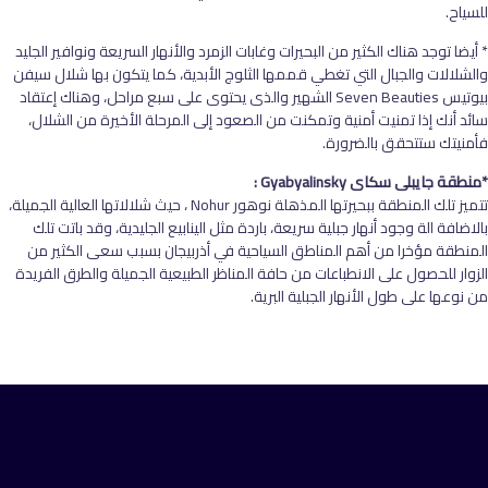
للسياح.
* أيضا توجد هناك الكثير من البحيرات وغابات الزمرد والأنهار السريعة ونوافير الجليد
والشلالات والجبال التي تغطي قممها الثلوج الأبدية، كما يتكون بها شلال سيفن
بيوتيس Seven Beauties الشهير والذى يحتوى على سبع مراحل، وهناك إعتقاد
سائد أنك إذا تمنيت أمنية وتمكنت من الصعود إلى المرحلة الأخيرة من الشلال،
فأمنيتك ستتحقق بالضرورة.
*منطقة جايبلى سكاى Gyabyalinsky :
تتميز تلك المنطقة ببحيرتها المذهلة نوهور Nohur ، حيث شلالاتها العالية الجميلة،
بالاضافة الة وجود أنهار جبلية سريعة، باردة مثل الينابيع الجليدية، وقد باتت تلك
المنطقة مؤخرا من أهم المناطق السياحية في أذربيجان بسبب سعى الكثير من
الزوار للحصول على الانطباعات من حافة المناظر الطبيعية الجميلة والطرق الفريدة
من نوعها على طول الأنهار الجبلية البرية.