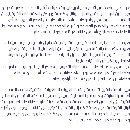
غابالا هي واحدة من أقدم مدن أذربيجان، وقد دونت أولى المصادر المكتوبة حولها
في القرن الأول من القرن الأول اليوناني، كما تشير بعض الاكتشافات الأثرية إلى أن
المدينة ذات تاريخ قديم وأنها كانت مأهولة بالسكان في العصر الحجري المتأخر،
ومع ذلك، فإن المصادر القديمة والأثرية الموجودة في المدينة تسمح معلوماتها
للعلماء بتحديد تاريخ تأسيس غابالا تقريبًا منذ حوالي 2000 عام.
تعرضت المدينة لهجمات متكررة ودمرت وسُرقت، طوال تاريخها، وبالرغم من ذلك
تعود معظم الآثار الباقية من عمارتها إلى القرن الرابع قبل الميلاد، وتذكر بعض
المصادر التاريخية أنه في الستينيات قبل الميلاد، هاجم الفيلق الروماني المدينة،
لكنه لم يتمكن من الاستيلاء عليها.
على مدى 600 عام كانت مدينة غابالا الأذربيجانية، مركز ألبانيا القوقازية، ثم أصبحت
بعد ذاك جزءًا من ولاية شيروان شاه وخانات شيكي، كما أنشأت بها سلطنة
قطقاشين، في القرن الثامن عشر على أراضي جبلة.
في منتصف القرن الثالث عشر، نتيجة للغزوات المنغولية المتكررة، فقدت المدينة
أهميتها السابقة وهرب منها السكان تدريجياً، يوجد في المنطقة الكثير من المعالم
الأثرية التي نجت من العصور القديمة، حيث تقع مدينة ماوند كابالاكا، عاصمة ولاية
ألبانيا القوقازية، على بعد 20 كم إلى الشمال الشرقي من غابالا، لا يوجد سوى أجزاء
من التحصينات المهيبة للمدينة القديمة، والتي ذكرها سترابو وبليني وبطليموس ،
وهي واحدة من أقدم المدن في البلاد