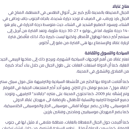
مناخ غابالا
للجبال المحيطة بالمدينة تأثير كبير على أحوال الطقس في المنطقة، المناخ في
الجبال بارد ورطب، في الصيف لا توجد حرارة شديدة، باتجاه الجنوب جاف ودافئ في
الشتاء، ويسود الصقيع الشديد في الشتاء، حيث متوسط درجة الحرارة في يناير هو
-14 درجة مئوية، اما في يوليو + 27-30 درجة مئوية، وتعد الفترة من أبريل إلى
سبتمبر أكبر حصة لهطول الأمطار، ولكنها ليست كبيرة جدًا، لذلك فأفضل فترة
لزيارة غابالا والإستمتاع بها هي الفترة من مايو إلى أكتوبر.
السياحة والتسوق والثقافة
تعتبر غابالا من أهم الوجهات السياحية الشهيرة، ويرجع ذلك إلى مناخها الربيعي الجيد
للغاية، كما أن الدولة استغلت الغابات على طول الجبال من خلال بناء أعداد كبيرة
من الفنادق والشقق في المدينة.
كما أقامت الدولة بها الكثير من الأنشطة السياحية والترفيهية مثل مول سيتي سنتر
"جابالا مول"، مجمع توفان داغ للتزلج، وهو أحد أكبر المنتجعات الجبلية في القوقاز
وتم إنشائه عام 2009، كما تحتوي المدينة على متنزه "جابالاند" الترفيهي، وتوجد
جميع الشروط للترفيه والتسلية للأطفال، بالإضافة الى مهرجان غابالا الدولي
للموسيقى، والذي يضم عروضًا لفناني موسيقى الجاز والموسيقى الكلاسيكية،
كما يضم المهرجان موسيقيين وملحنين وفنانين بارزين
كما أقيمت حول الجبال المغطاة بالغابات، منطقة ملاهي لا مثيل لها في جنوب
القوقاز، كما سعت الدولة أيضا إلى تطوير السياحة الشتوية، من خلال إنشاء تركيبات