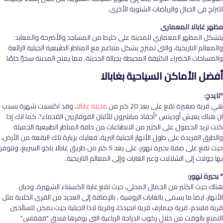
للتزلج في الجبال والرياضات الشتوية الأخرى.
مظهر غابالا المعمارى
يتشكل المظهر المعماري للمدينة على خليط من المساجد والأضرحة والمعابد
والمعالم التاريخية، والتي تمتزج بشكل متناغم مع المناظر الطبيعية الجبلية الرائعة
والمساحات الخضراء الكثيفة المحيطة بجبالة الحديثة، مما يمنح المدينة سحرًا خاصًا
أ
فضل الأماكن السياحية بغابالا
*نايدج:
هي قرية صغيرة تقع على بعد 20 كم من
مدينة غابالا
، وقد اكتسبت شهرة بسبب
ان هناك يعيش أودينس "أحفاد مباشرون للألبان القوقازيين القدماء"، كما انك إذا
كنت تريد الحصول على الكثير من الانطباعات من حافة المناظر الطبيعية الجميلة
والطرق الفريدة على طول الأنهار الجبلية البرية، فعليك بزيارة تلك البقعة من الأرض،
حيث تقع على ضفة بحيرة نهور، على بعد 5 كم من طريق غابالا باكو السريع، وتتوفر
بها جولات إلى الشلالات وعبر الغابات وإلى المعالم التاريخية.
* بحيرة نهور:
هناك حيث الكثير من الجمال المحلي، حيث تقع غابة الكستناء الشهيرة، وديان
الأنهار، ايضا ما يسمى بالغابات الروسية ، بالإضافة إلى العديد من القرى الخلابة مثل
قرية فايندم، قرية جيمارف قرية انجيدخا، وقرية لاذا الجبلية حيث يمكن للسائحين
التمتع بالوقت من خلال ركوب الدراجة الرباعية التي يوفرها فندق "قفقاس"