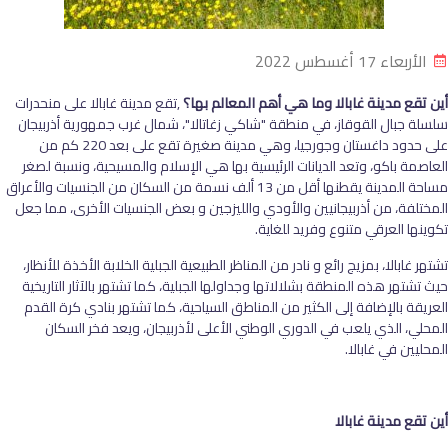
الأربعاء 17 أغسطس 2022
أين تقع مدينة غابالا وما هي أهم المعالم بها؟
,تقع مدينة غابالا على منحدرات
سلسلة جبال القوقاز، في منطقة "شاكي زغاتالا"، شمال غرب جمهورية أذربيجان
على حدود داغستان وجورجيا، وهي مدينة صغيرة تقع على بعد 220 كم من
العاصمة باكو، وتعد الديانات الرئيسية بها هي الإسلام والمسيحية، ونسبة لصغر
مساحة المدينة يقطنها أقل من 13 ألف نسمة من السكان من الجنسيات والأعراق
المختلفة، من أذربيجانيين والأودي والليزجين و بعض الجنسيات الأخرى، مما جعل
تكوينها العرقي متنوع وفريد للغاية.
تشتهر غابالا، بمزيج رائع و نادر من المناظر الطبيعية الجبلية الخلابة الأخذة للأنظار،
حيث تشتهر هذه المنطقة بشلالاتها وجداولها الجبلية، كما تشتهر بالآثار التاريخية
العريقة بالإضافة إلى الكثير من المناطق السياحية، كما تشتهر بنادي كرة القدم
المحلي، الذي يلعب في الدوري الوطني الأعلى لأذربيجان، ويعد فخر السكان
المحليين في غابالا.
أين تقع مدينة غابالا