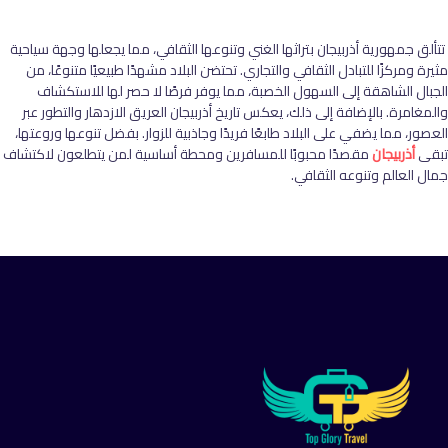
تتألق جمهورية أذربيجان بتراثها الغني وتنوعها الثقافي، مما يجعلها وجهة سياحية
مثيرة ومركزًا للتبادل الثقافي والتجاري. تحتضن البلاد مشهدًا طبيعيًا متنوعًا، من
الجبال الشاهقة إلى السهول الخصبة، مما يوفر فرصًا لا حصر لها للاستكشاف
والمغامرة. بالإضافة إلى ذلك، يعكس تاريخ أذربيجان العريق الازدهار والتطور عبر
العصور، مما يضفي على البلاد طابعًا فريدًا وجاذبية للزوار. بفضل تنوعها وروعتها،
تبقى
أذربيجان
مقصدًا محبوبًا للمسافرين ومحطة أساسية لمن يتطلعون لاكتشاف
جمال العالم وتنوعه الثقافي.