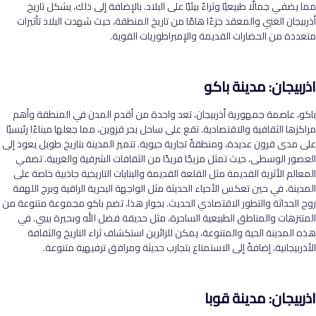
مما يضفي جمالًا طبيعيًا وثراءً بيئيًا على البلاد. بالإضافة إلى ذلك، يشكل تاريخ
أذربيجان الغني والمعقد جزءًا هامًا من تاريخ المنطقة، حيث شهدت البلاد تأثيرات
متعددة من الحضارات القديمة والإمبراطوريات القوية.
اذربيجان: مدينة باكو
باكو، عاصمة جمهورية أذربيجان، تعد واحدة من أقدم المدن في المنطقة وأهم
مراكزها الثقافية والاقتصادية. تقع على ساحل بحر قزوين، مما جعلها ميناءًا رئيسيًا
على مدى قرون عديدة، ومنطقةً تجارية حيوية. تتميز المدينة بتاريخ طويل يعود إلى
العصور الوسطى، حيث تمثل مزيجًا فريدًا من الثقافات الشرقية والغربية. تضفي
المعالم الأثرية القديمة مثل القلعة القديمة والبنايات التاريخية جاذبية خاصة على
المدينة، في حين تعكس الأحياء الحديثة مثل الواجهة البحرية الراقية وبرج اللهفة
روح الحداثة والتطور الاقتصادي الحديث. بجوار هذا، تضم باكو مجموعة متنوعة من
المتنزهات والمناطق الطبيعية الساحرة، مثل حديقة فضل الله وبحيرة بيبي. في
هذه المدينة الحية والمتنوعة، يمكن للزائرين استكشاف ثراء التاريخ والثقافة
الأذربيجانية، إضافةً إلى الاستمتاع بتجارب حديثة ومرافق ترفيهية متنوعة.
اذربيجان: مدينة قوبا