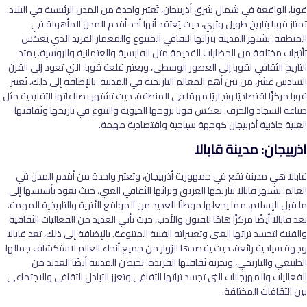
قوبا، الواقعة في شمال شرق أذربيجان، تُعتبر واحدة من المدن الرئيسية في البلاد.
تمتاز قوبا بتاريخ طويل وثري، حيث يُعتقد أنها أحد أقدم المدن المأهولة في
المنطقة. تشتهر المدينة بتراثها الثقافي المتنوع والمعمار الفريد الذي يعكس
تأثيرات مختلفة من الحضارات القديمة مثل الفارسية والعثمانية والروسية. يمتد
التاريخ الثقافي لقوبا إلى العصور الوسطى، ويعتبر قلعة قوبا، التي تعود إلى القرن
السادس عشر، من بين أهم المعالم التاريخية في المدينة. بالإضافة إلى ذلك، تُعتبر
قوبا مركزًا اقتصاديًا وتجاريًا مهمًا في المنطقة، حيث تشتهر بصناعاتها التقليدية مثل
صناعة السجاد والخزف. تعكس قوبا بروحها الحيوية والتنوع في تاريخها وثقافتها
الغنية جاذبية أذربيجان كوجهة سياحية واقتصادية مهمة.
اذربيجان: مدينة قابالا
قابالا هي مدينة تقع في جمهورية أذربيجان، وتعتبر واحدة من أقدم المدن في
العالم. تشتهر قابالا بتاريخها العريق وتراثها الثقافي الغني، حيث يعود تأسيسها إلى
ما قبل الإسلام، مما يجعلها موطنًا للعديد من المواقع الأثرية والتاريخية المهمة.
تعد قابالا أيضًا مركزًا هامًا للفنون والأدب، حيث تأتي العديد من الفعاليات الثقافية
والفنية لتجسد تراثها الغني وتعبيراته الفنية المتنوعة. بالإضافة إلى ذلك، تعد قابالا
وجهة سياحية رائعة، حيث يقصدها الزوار من جميع أنحاء العالم لاستكشاف جمالها
الطبيعي والتاريخي، وتجربة ثقافتها الفريدة. تحتضن المدينة أيضًا العديد من
الفعاليات والمهرجانات التي تجسد تراثها الثقافي وتعزز التبادل الثقافي والاجتماعي
بين الثقافات المختلفة.