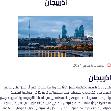
اذربيجان
الأربعاء 8 مايو 2024
اذربيجان
هي دولة تاريخية وثقافية تحمل تراثًا غنيًا وتاريخًا متنوعًا. تقع أذربيجان على تقاطع
العديد من الثقافات والحضارات، مما يمنحها تنوعًا فريدًا في جوانبها الثقافية
والتاريخية. تشتهر البلاد بموقعها الاستراتيجي بين القارات الأوروبية والآسيوية، وهو
ما جعلها مركزًا هامًا للتجارة والتبادل الثقافي على مر العصور. تتميز أذربيجان بتنوع
جغرافي ملفت، حيث تمتد من سهول الساحل الكاسبة إلى جبال القوقاز الشاهقة،