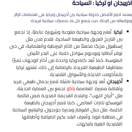
اذربيجان او تركيا : السياحة
يعتمد اختيار الأفضل كدولة سياحية بين أذربيجان وتركيا على اهتمامات الزائر
وتوقعاته من الرحلة، حيث يتمتع كل بلد بمميزات سياحية فريدة
:
تركيا
:
تُعتبر وجهة سياحية متنوعة وشهيرة عالميًا، إذ تجمع
بين التاريخ العريق والطبيعة الساحرة. تقدم مدن مثل
إسطنبول مزيجًا مذهلاً من الآثار البيزنطية والعثمانية، في حين
توفر أنطاليا وبودروم سواحل خلابة على البحر الأبيض
المتوسط. كما تُعد كابادوكيا واحدة من أكثر الوجهات تميزًا
بمناظرها الطبيعية الفريدة. بالإضافة إلى ذلك، تشتهر تركيا
بالمأكولات اللذيذة والأسواق التقليدية
.
أذربيجان
:
تُعد وجهة سياحية ناشئة تتميز بجمال طبيعي فريد
وثقافة مميزة. العاصمة
باكو
تجمع بين العمارة الحديثة،
مثل "أبراج اللهب"، والبلدة القديمة المدرجة ضمن قائمة
اليونسكو للتراث العالمي. كما تتميز أذربيجان بالطبيعة
الخلابة، مثل جبال القوقاز وبحيرة جويجول، والينابيع الساخنة
في منطقة قوبا. وتُعرف البلاد بكرم الضيافة وأطباقها
التقليدية الغنية بالنكهات
.