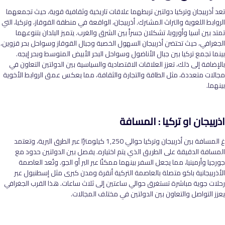
تعد أذربيجان وتركيا دولتين تربطهما علاقات تاريخية وثقافية قوية، حيث تجمعهما
الروابط اللغوية والتراث المشترك. أذربيجان، الواقعة في منطقة القوقاز، وتركيا، التي
تمتد بين آسيا وأوروبا، تشكلان جسراً بين الشرق والغرب. يتميز البلدان بتنوعهما
الجغرافي، حيث تحتضن أذربيجان السهول الخصبة وجبال القوقاز وسواحل بحر قزوين،
بينما تجمع تركيا بين جبال الأناضول وسواحل البحر الأبيض المتوسط وبحر إيجه.
بالإضافة إلى ذلك، تعزز العلاقات الاقتصادية والسياسية بين الدولتين التعاون في
مجالات متعددة، مثل الطاقة والتجارة والثقافة، مما يعكس عمق الروابط الأخوية
بينهما
.
اذربيجان او تركيا : المسافة
غ المسافة بين أذربيجان وتركيا حوالي 1,250 كيلومترًا عبر الطرق البرية، وتعتمد
المسافة الدقيقة على الطريق الذي يتم اختياره. يفصل بين الدولتين حدود مع
جورجيا وأرمينيا، مما يجعل السفر بينهما ممكنًا عبر البر أو الجو. وتُعد العاصمة
الأذربيجانية باكو متصلة بالعاصمة التركية أنقرة ومدن كبرى مثل إسطنبول عبر
رحلات جوية مباشرة تستغرق حوالي ساعتين إلى ثلاث ساعات. هذا القرب الجغرافي
يعزز التواصل والتعاون بين الدولتين في مختلف المجالات
.