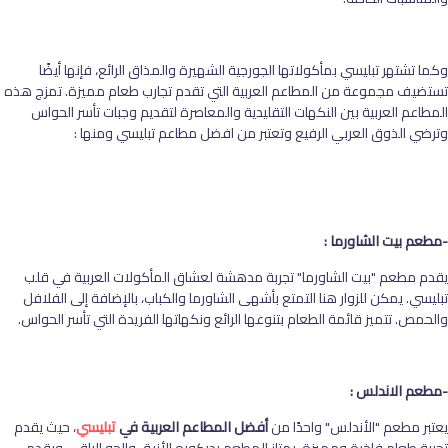
وكما تشتهر تبليسي بمأكولاتها الجورجية الشهيرة والمذاق الرائع، فإنها أيضًا
تستضيف مجموعة من المطاعم العربية التي تقدم تجارب طعام مميزة. تمزج هذه
المطاعم العربية بين النكهات التقليدية والمعاصرة لتقديم وجبات تأسر الحواس
وترضي الذوق العربي الرفيع وتعتبر من افضل مطاعم تبليسي ومنها :
-مطعم بيت الشاورما :
يقدم مطعم "بيت الشاورما" تجربة مدهشة لعشاق المأكولات العربية في قلب
تبليسي. يمكن للزوار هنا التمتع بأشهى الشاورما والكباب، بالإضافة إلى الفلافل
والحمص. تتميز قائمة الطعام بتنوعها الرائع ونكهاتها الفريدة التي تأسر الحواس.
-مطعم الاندلس :
يعتبر مطعم "الأندلس" واحدًا من
أفضل المطاعم العربية في
تبليسي
، حيث يقدم
تجربة طعام فاخرة ومميزة. يمتاز المطعم بديكوره الأنيق والجو الراقي، ويقدم