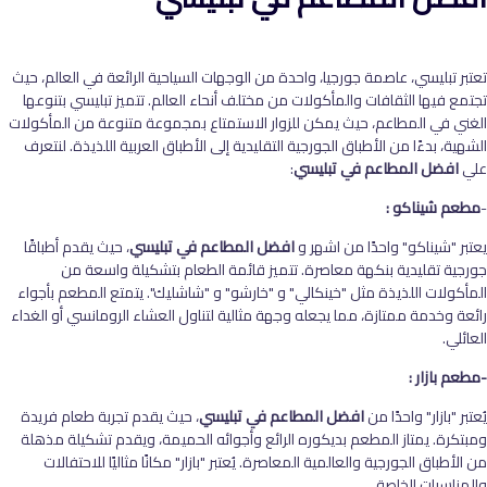
تعتبر تبليسي، عاصمة جورجيا، واحدة من الوجهات السياحية الرائعة في العالم، حيث
تجتمع فيها الثقافات والمأكولات من مختلف أنحاء العالم. تتميز تبليسي بتنوعها
الغني في المطاعم، حيث يمكن للزوار الاستمتاع بمجموعة متنوعة من المأكولات
الشهية، بدءًا من الأطباق الجورجية التقليدية إلى الأطباق العربية اللذيذة. لنتعرف
علي
افضل المطاعم في تبليسي
:
-
مطعم شيناكو :
يعتبر "شيناكو" واحدًا من اشهر و
افضل المطاعم في تبليسي
، حيث يقدم أطباقًا
جورجية تقليدية بنكهة معاصرة. تتميز قائمة الطعام بتشكيلة واسعة من
المأكولات اللذيذة مثل "خينكالي" و "خارشو" و "شاشليك". يتمتع المطعم بأجواء
رائعة وخدمة ممتازة، مما يجعله وجهة مثالية لتناول العشاء الرومانسي أو الغداء
العائلي.
-مطعم بازار :
يُعتبر "بازار" واحدًا من
افضل المطاعم في تبليسي
، حيث يقدم تجربة طعام فريدة
ومبتكرة. يمتاز المطعم بديكوره الرائع وأجوائه الحميمة، ويقدم تشكيلة مذهلة
من الأطباق الجورجية والعالمية المعاصرة. يُعتبر "بازار" مكانًا مثاليًا للاحتفالات
والمناسبات الخاصة.