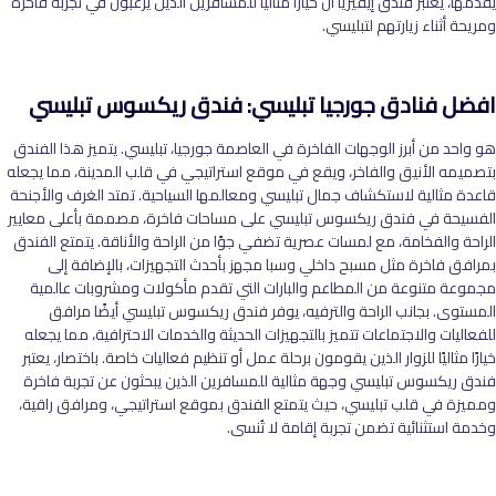
يقدمها، يعتبر فندق إيفيريا آن خيارًا مثاليًا للمسافرين الذين يرغبون في تجربة فاخرة
ومريحة أثناء زيارتهم لتبليسي.
افضل فنادق جورجيا تبليسي
:
فندق ريكسوس تبليسي
هو واحد من أبرز الوجهات الفاخرة في العاصمة جورجيا، تبليسي. يتميز هذا الفندق
بتصميمه الأنيق والفاخر، ويقع في موقع استراتيجي في قلب المدينة، مما يجعله
قاعدة مثالية لاستكشاف جمال تبليسي ومعالمها السياحية. تمتد الغرف والأجنحة
الفسيحة في فندق ريكسوس تبليسي على مساحات فاخرة، مصممة بأعلى معايير
الراحة والفخامة، مع لمسات عصرية تضفي جوًا من الراحة والأناقة. يتمتع الفندق
بمرافق فاخرة مثل مسبح داخلي وسبا مجهز بأحدث التجهيزات، بالإضافة إلى
مجموعة متنوعة من المطاعم والبارات التي تقدم مأكولات ومشروبات عالمية
المستوى. بجانب الراحة والترفيه، يوفر فندق ريكسوس تبليسي أيضًا مرافق
للفعاليات والاجتماعات تتميز بالتجهيزات الحديثة والخدمات الاحترافية، مما يجعله
خيارًا مثاليًا للزوار الذين يقومون برحلة عمل أو تنظيم فعاليات خاصة. باختصار، يعتبر
فندق ريكسوس تبليسي وجهة مثالية للمسافرين الذين يبحثون عن تجربة فاخرة
ومميزة في قلب تبليسي، حيث يتمتع الفندق بموقع استراتيجي، ومرافق راقية،
وخدمة استثنائية تضمن تجربة إقامة لا تُنسى.