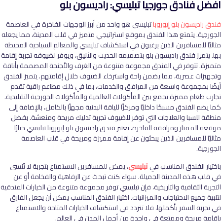
افضل فنادق جورجيا تبليسي
:
راديسون بلو
فندق راديسون بلو إيوروبا
تبليسي هو واحد من أبرز الوجهات الفاخرة في العاصمة
الجورجية. يتمتع هذا الفندق بموقع استراتيجي متميز في قلب المدينة، مما يجعله
مثاليًا للمسافرين الذين يرغبون في استكشاف تبليسي والمعالم السياحية المحيطة
بها. يتميز فندق راديسون بلو بتصميمه الحديث والأنيق، ويوفر لضيوفه تجربة إقامة
متميزة. تتوفر في الفندق مجموعة متنوعة من الغرف والأجنحة المصممة بأناقة
وتجهيزات عصرية، مما يضمن راحة واسترخاء الضيوف خلال إقامتهم. يتميز الفندق
أيضًا بمجموعة واسعة من المرافق والخدمات، بما في ذلك مطاعم راقية تقدم
تجارب طعام مميزة تجمع بين المأكولات العالمية والمأكولات الجورجية التقليدية.
كما يضم الفندق مسبحًا داخليًا ومركزًا للياقة البدنية مجهزًا بالكامل، بالإضافة إلى
منطقة للسبا والعلاجات التي توفر للضيوف تجربة تدليك مريحة ومنعشة. بفضل
موقعه الممتاز ومرافقه الفاخرة، يعتبر فندق راديسون بلو إيوروبا تبليسي خيارًا
مثاليًا للمسافرين الذين يبحثون عن إقامة مميزة ومريحة في قلب العاصمة
الجورجية.
باختيار الفندق المناسب في
تبليسي
، يمكن للمسافرين الاستمتاع بتجربة لا تُنسى
في قلب هذه المدينة الجميلة. سواء كنت تبحث عن الرفاهية والفخامة أو عن
التجربة الثقافية والتاريخية، فإن تبليسي توفر مجموعة متنوعة من الخيارات الفندقية
لتلبية جميع الاحتياجات والميزانيات. اختيار الفندق المناسب يمكن أن يجعل الفارق
في تجربة السفر بأكملها، فلا تتردد في استكشاف الخيارات المتاحة والاستمتاع
بإقامة مريحة وممتعة في واحدة من أجمل المدن في العالم.