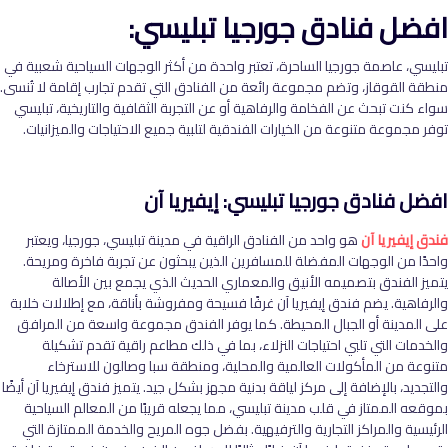
افضل فنادق جورجيا تبليسي
:
تبليسي، عاصمة جورجيا الساحرة، تعتبر واحدة من أكثر الوجهات السياحية شعبية في
منطقة القوقاز، وتضم مجموعة رائعة من الفنادق التي تقدم تجارب إقامة لا تُنسى.
سواء كنت تبحث عن الفخامة والرفاهية أو عن التجربة الثقافية والتاريخية، تبليسي
توفر مجموعة متنوعة من الخيارات الفندقية لتلبية جميع الاحتياجات والميزانيات.
افضل فنادق جورجيا تبليسي
:
إيفيريا آن
فندق إيفيريا آن
هو واحد من الفنادق الراقية في مدينة تبليسي، جورجيا، ويعتبر
واحدًا من الوجهات المفضلة للمسافرين الذين يبحثون عن تجربة فاخرة ومريحة.
يتميز الفندق بتصميمه الأنيق والمعماري الحديث الذي يجمع بين الأصالة
والرفاهية. يضم فندق إيفيريا آن غرفًا فسيحة ومفروشة بأناقة، مع إطلالات خلابة
على المدينة أو الجبال المحيطة. كما يوفر الفندق مجموعة واسعة من المرافق
والخدمات التي تلبي احتياجات النزلاء، بما في ذلك مطاعم راقية تقدم تشكيلة
متنوعة من المأكولات العالمية والمحلية، ومنطقة سبا وصالون للاسترخاء
والتجديد، بالإضافة إلى مركز لياقة بدنية مجهز بشكل جيد. يتميز فندق إيفيريا آن أيضًا
بموقعه الممتاز في قلب مدينة تبليسي، مما يجعله قريبًا من المعالم السياحية
الرئيسية والمراكز التجارية والترفيهية. بفضل جوه المريح والخدمة الممتازة التي