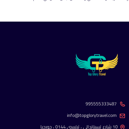
995555333487
info@topglorytravel.com
10 شارع تسيناندالي ، تبليسي 0144 ، جورجيا