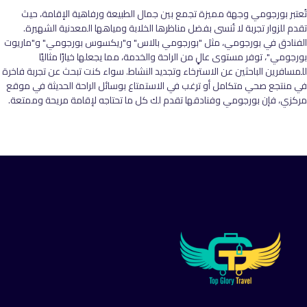
تُعتبر بورجومي وجهة مميزة تجمع بين جمال الطبيعة ورفاهية الإقامة، حيث
تقدم للزوار تجربة لا تُنسى بفضل مناظرها الخلابة ومياهها المعدنية الشهيرة.
الفنادق في بورجومي، مثل "بورجومي بالاس" و"ريكسوس بورجومي" و"ماريوت
بورجومي"، توفر مستوى عالٍ من الراحة والخدمة، مما يجعلها خيارًا مثاليًا
للمسافرين الباحثين عن الاسترخاء وتجديد النشاط. سواء كنت تبحث عن تجربة فاخرة
في منتجع صحي متكامل أو ترغب في الاستمتاع بوسائل الراحة الحديثة في موقع
مركزي، فإن بورجومي وفنادقها تقدم لك كل ما تحتاجه لإقامة مريحة وممتعة.