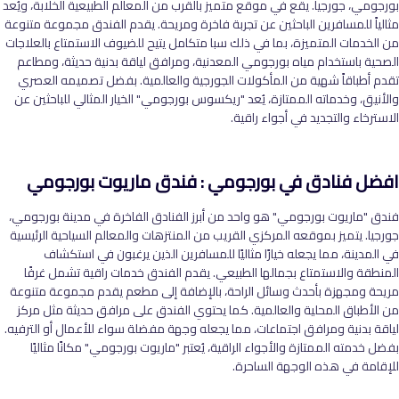
بورجومي، جورجيا. يقع في موقع متميز بالقرب من المعالم الطبيعية الخلابة، ويُعد
مثالياً للمسافرين الباحثين عن تجربة فاخرة ومريحة. يقدم الفندق مجموعة متنوعة
من الخدمات المتميزة، بما في ذلك سبا متكامل يتيح للضيوف الاستمتاع بالعلاجات
الصحية باستخدام مياه بورجومي المعدنية، ومرافق لياقة بدنية حديثة، ومطاعم
تقدم أطباقاً شهية من المأكولات الجورجية والعالمية. بفضل تصميمه العصري
والأنيق، وخدماته الممتازة، يُعد "ريكسوس بورجومي" الخيار المثالي للباحثين عن
الاسترخاء والتجديد في أجواء راقية.
افضل فنادق في بورجومي : فندق ماريوت بورجومي
فندق "ماريوت بورجومي" هو واحد من أبرز الفنادق الفاخرة في مدينة بورجومي،
جورجيا. يتميز بموقعه المركزي القريب من المنتزهات والمعالم السياحية الرئيسية
في المدينة، مما يجعله خيارًا مثاليًا للمسافرين الذين يرغبون في استكشاف
المنطقة والاستمتاع بجمالها الطبيعي. يقدم الفندق خدمات راقية تشمل غرفًا
مريحة ومجهزة بأحدث وسائل الراحة، بالإضافة إلى مطعم يقدم مجموعة متنوعة
من الأطباق المحلية والعالمية. كما يحتوي الفندق على مرافق حديثة مثل مركز
لياقة بدنية ومرافق اجتماعات، مما يجعله وجهة مفضلة سواء للأعمال أو الترفيه.
بفضل خدمته الممتازة والأجواء الراقية، يُعتبر "ماريوت بورجومي" مكانًا مثاليًا
للإقامة في هذه الوجهة الساحرة.