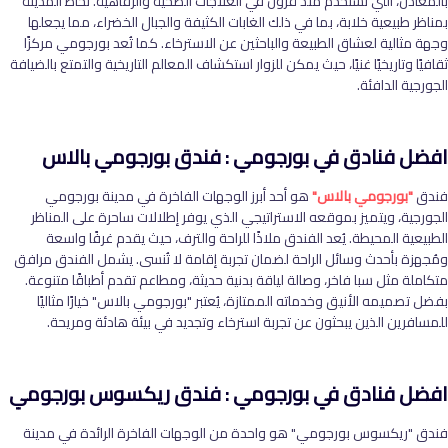
بالمعادن، التي تُستخدم منذ قرون في العلاجات الصحية والرفاهية. تحاط المدينة
بمناظر طبيعية خلابة، بما في ذلك الغابات الكثيفة والجبال الخضراء، مما يجعلها
وجهة مثالية لعشاق الطبيعة والباحثين عن الاسترخاء. كما تُعد بورجومي مركزًا
ثقافيًا وتاريخيًا غنيًا، حيث يمكن للزوار استكشاف المعالم التاريخية والتمتع بالضيافة
الجورجية الدافئة.
افضل فنادق في بورجومي : فندق بورجومي بالاس
فندق
"بورجومي بالاس"
هو أحد أبرز الوجهات الفاخرة في مدينة بورجومي
الجورجية، ويتميز بموقعه الاستراتيجي الذي يوفر إطلالات ساحرة على المناظر
الطبيعية المحيطة. يُعد الفندق ملاذًا للراحة والترف، حيث يقدم غرفًا واسعة
ومُجهزة بأحدث وسائل الراحة لضمان تجربة إقامة لا تُنسى. يشمل الفندق مرافق
متكاملة مثل سبا فاخر، وصالة لياقة بدنية حديثة، ومطاعم تقدم أطباقًا متنوعة.
بفضل تصميمه الأنيق وخدماته الممتازة، يُعتبر "بورجومي بالاس" خيارًا مثاليًا
للمسافرين الذين يبحثون عن تجربة استرخاء وتجديد في بيئة هادئة ومريحة.
افضل فنادق في بورجومي : فندق ريكسوس بورجومي
فندق "ريكسوس بورجومي" هو واحدة من الوجهات الفاخرة الرائدة في مدينة