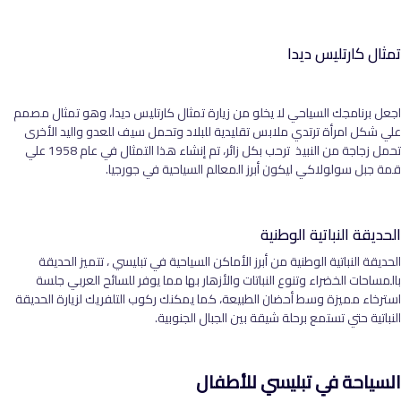
تمثال كارتليس ديدا
اجعل برنامجك السياحي لا يخلو من زيارة تمثال كارتليس ديدا، وهو تمثال مصمم
علي شكل امرأة ترتدي ملابس تقليدية للبلاد وتحمل سيف للعدو واليد الأخرى
تحمل زجاجة من النبيذ ترحب بكل زائر، تم إنشاء هذا التمثال في عام 1958 علي
قمة جبل سولولاكي ليكون أبرز المعالم السياحية في جورجيا.
الحديقة النباتية الوطنية
الحديقة النباتية الوطنية من أبرز الأماكن السياحية في تبليسي ، تتميز الحديقة
بالمساحات الخضراء وتنوع النباتات والأزهار بها مما يوفر للسائح العربي جلسة
استرخاء مميزة وسط أحضان الطبيعة، كما يمكنك ركوب التلفريك لزيارة الحديقة
النباتية حتي تستمع برحلة شيقة بين الجبال الجنوبية.
السياحة في تبليسي للأطفال