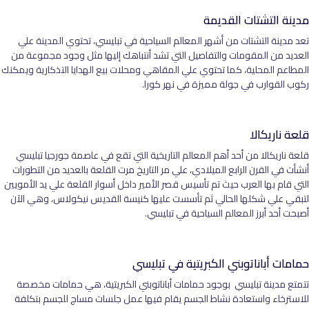
مدينة التشتات القديمة
تعد مدينة التشتات من أشهر المعالم السياحية في تبليسي، تحتوي المدينة علي
العديد من المقومات والتفاصيل التي تشد أنتباهك إليها مثل وجود مجموعة من
المطاعم المحلية، كما تحتوي علي المقاهي ومحلات بيع الهدايا التذكارية ويمكنك
ركوب القوارب في جولة مميزة في نهر كورا.
قلعة ناريكالا
قلعة ناريكالا من أحد أهم المعالم التاريخية التي تقع في عاصمة جورجيا تبليسي
أنشأت في القرن الرابع الميلادي، علي مر التاريخ مرت القلعة بالعديد من التطورات
التي قام بها العرب حيث تم تأسيس قصر الأمير داخل أسوار القلعة علي يد الأمويين
لتبقي علي شكلها الحالي ثم تأسست عليها كنيسة القديس نيكولاس، وهي الآن
أصبحت أحد أبرز المعالم السياحية في تبليسي.
حمامات أباناتوبني الكبريتية في تبليسي
تتمتع مدينة تبليسي بوجود حمامات أباناتوبني الكبريتية، هي حمامات مخصصة
للاسترخاء واستعادة نشاط الجسم يقام فيها عمل جلسات مساج للجسم بتكلفة