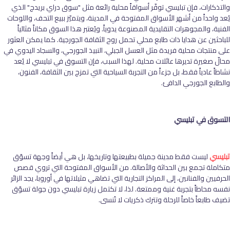
والتذكارات، فإن تبليسي توفّر أسواقاً محلية رائعة مثل "سوق دراي بريدج" الذي
يُعد واحداً من أشهر الأسواق المفتوحة في المدينة، ويتميّز ببيع التحف، واللوحات
الفنية، والمجوهرات التقليدية المصنوعة يدوياً. ويُعتبر هذا السوق مكاناً مثالياً
للباحثين عن هدايا ذات طابع محلي تحمل روح الثقافة الجورجية. كما يمكن العثور
على منتجات محلية فريدة مثل العسل الجبلي، النبيذ الجورجي، والسجاد اليدوي في
محالّ صغيرة تديرها عائلات محلية. لهذا السبب، فإن التسوق في تبليسي لا يُعد
نشاطاً عادياً فقط، بل جزءاً من التجربة السياحية التي تمزج بين الثقافة، الفنون،
والطابع الجورجي الدافئ
.
التسوق في تبليسي
تبليسي
ليست فقط مدينة جميلة بطبيعتها وتاريخها، بل هي أيضاً وجهة تسوّق
متكاملة تجمع بين الحداثة والأصالة. من الأسواق المفتوحة التي تروي قصص
الحرفيين والفنانين، إلى المراكز التجارية التي تضاهي مثيلاتها في أوروبا، يجد الزائر
نفسه محاطاً بتجربة غنية وممتعة. لذا، لا تكتمل زيارة تبليسي دون جولة تسوّق
تضيف طابعاً خاصاً للرحلة وتترك ذكريات لا تُنسى
.