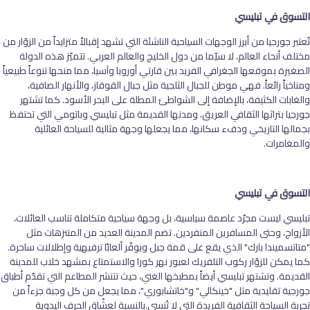
التسوق في تبليسي
تُعتبر جورجيا من أبرز الوجهات السياحية الناشئة التي تشهد إقبالاً متزايداً من الزوّار من
مختلف أنحاء العالم، لا سيّما من دول الخليج والعالم العربي. تتميّز هذه الدولة
الصغيرة بموقعها الجغرافي الفريد بين قارتي أوروبا وآسيا، مما منحها تنوعاً طبيعياً
ومناخياً رائعاً. فهي موطن للجبال الثلجية مثل جبال القوقاز، والأنهار الصافية،
والغابات الكثيفة، بالإضافة إلى الشواطئ المطلة على البحر الأسود. كما تشتهر
جورجيا بتراثها الثقافي العريق، ومدنها القديمة مثل تبليسي وباتومي التي تحتفظ
بجمالها التاريخي ودفء سكانها، مما يجعلها وجهة مثالية للسياحة العائلية
والمغامرات
.
التسوق في تبليسي
تبليسي ليست مجرّد عاصمة سياسية، بل وجهة سياحية متكاملة تناسب العائلات،
الأزواج، وحتى المسافرين المنفردين. تضم المدينة العديد من المتنزهات مثل
"متاتسميندا بارك" الذي يقع على قمة جبل ويوفّر ألعابًا ترفيهية وإطلالات ساحرة.
كما يمكن للزوّار ركوب التلفريك لعبور نهر كورا والاستمتاع بمشهد خلاب للمدينة
القديمة. وتشتهر تبليسي أيضاً بمطبخها الغني، حيث تنتشر المطاعم التي تقدّم أطباق
جورجية تقليدية مثل "خينكالي" و"خاتشابوري"، مما يجعل من كل وجبة جزءاً من
تجربة السياحة الثقافية الفريدة التي لا تُنسى
.
بالنسبة لعشّاق الحرف اليدوية