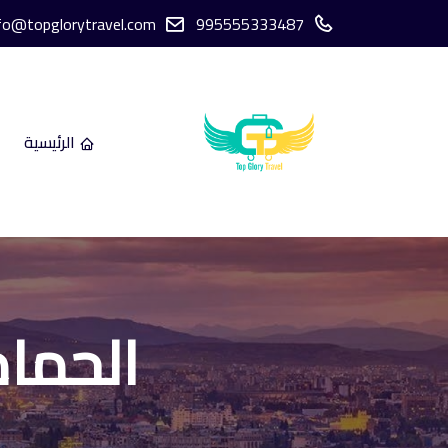
fo@topglorytravel.com
995555333487
الرئيسية
الحمام