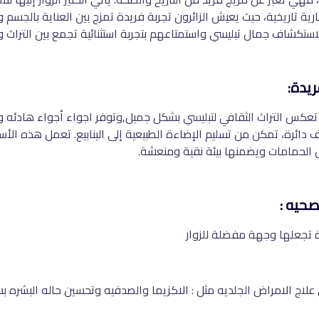
رية تاريخية، حيث يعيش الزائرون تجربة فريدة تمزج بين العناية بالجسم 
استكشاف جمال تبليسي واستمتاعهم بتجربة استثنائية تجمع بين التراث و
ريدة:
يث تعكس التراث الثقافي لتبليسي بشكل جميل,وتوفر اجواء أجواء هادئه و
ائرة، تمكن من تسليم الإضاءة الطبيعية إلى الينابيع. تعمل هذه ا
 الحمامات ويضمنها بيئة نقية ومنعشة.
صحيه :
دة تجعلها وجهة مفضلة للزوار
اج الامراض الجلديه مثل : الاكزيما والصدفيه وتحسين حاله البشره ب