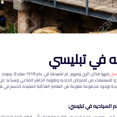
يه في تبليسي
يسي
,فهو مكان اثري ومهم, تم تشي
 الاستشفاء من الامراض الجلديه وتقويه الجاهز المناعي ويساعد علي ع
يجة لوجود مجموعة متنوعة من العناصر الغذائية المفيدة للجسم في هذ
م السياحيه في تبليسي:
فهي تعبر عن مزيج فريد من التاريخ والصحة. يأتي الكثير الزوار إليها لل