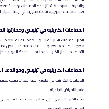
والتجربة الاسترخائية. تمتاز هذه الحمامات بهندسة معما
تعد الحمامات الكبريتية نقطة محورية في رحلة السياح ل
الحمامات الكبريتيه في تبليسي وعمارتها الف
تتميز الحمامات الكبريتيه بينيتها المعماريه الفريدة,ح
سطح الأرض، مع تغطيتها بأسقف مقببة على شكل نصف د
التخلص من بخار الكبريت، مما يحسن جودة الهواء داخل
الحمامات الكبريتيه في تبليسي وفوائدها ال
الحمامات الكبريتية في تبليسي تتميز بفوائد صحية عدي
علاج الأمراض الجلدية:
مياه الكبريت تحتوي علي معادن مفيدة مما يسهم في عل
تحسين الدوره الدمويه: