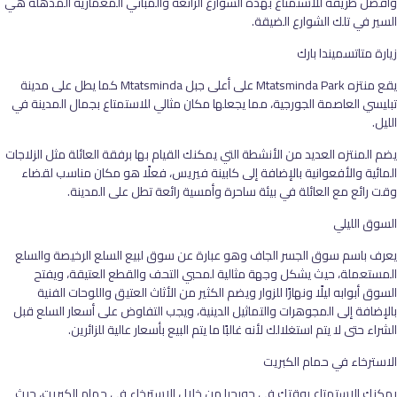
وأفضل طريقة للاستمتاع بهذه الشوارع الرائعة والمباني المعمارية المذهلة هي
السير في تلك الشوارع الضيقة.
زيارة متاتسميندا بارك
يقع منتزه Mtatsminda Park على أعلى جبل Mtatsminda كما يطل على مدينة
تبليسي العاصمة الجورجية، مما يجعلها مكان مثالي للاستمتاع بجمال المدينة في
الليل.
يضم المنتزه العديد من الأنشطة التي يمكنك القيام بها برفقة العائلة مثل الزلاجات
المائية والأفعوانية بالإضافة إلى كابينة فيريس، فعلًا هو مكان مناسب لقضاء
وقت رائع مع العائلة في بيئة ساحرة وأمسية رائعة تطل على المدينة.
السوق الليلي
يعرف باسم سوق الجسر الجاف وهو عبارة عن سوق لبيع السلع الرخيصة والسلع
المستعملة، حيث يشكل وجهة مثالية لمحبي التحف والقطع العتيقة، ويفتح
السوق أبوابه ليلًا ونهارًا للزوار ويضم الكثير من الأثاث العتيق واللوحات الفنية
بالإضافة إلى المجوهرات والتماثيل الدينية، ويجب التفاوض على أسعار السلع قبل
الشراء حتى لا يتم استغلالك لأنه غالبًا ما يتم البيع بأسعار عالية للزائرين.
الاسترخاء في حمام الكبريت
يمكنك الاستمتاع بوقتك في جورجيا من خلال الاسترخاء في حمام الكبريت، حيث