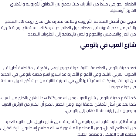
الطعام الجورجي خليط من التأثيرات حيث يجمع بين الأطباق الأوروبية والأطباق
الشرق أوسطية.
فهي من أفضل المطاعم الأوروبية وعلامة مميزة على مدى روعة هذا المطبخ
بالرغم من عدم شهرته في معظم دول العالم، حيث يمكنك الاستمتاع بوجبة شهية
من الخبز والبطاطس واللحوم والجبن بالإضافة إلى الحلويات اللذيذة.
شارع العرب في باتومي
تعد مدينة باتومي العاصمة الثانية لدولة جورجيا وهي تقع في مقاطعة أجاريا في
الجنوب الغربي للبلاد، وفي الأعوام الأخيرة قد اشتهر اسم مدينة باتومي في العديد
من الرحلات وشركات السفر لأنها تأتي في المرتبة الثانية من حيث أكبر الدول مساحة
في دولة جورجيا.
كما تضم مدينة باتومي شارع العرب ومن اسمه يكتظ هذا الشارع بالكثير من العرب،
كما يعد من أكثر الأماكن تجمعًا لهم، ومن الجدير بالذكر أن الكثير من الزائرين العرب
يحرصون على زيارته عند الذهاب إلى باتومي.
وقد أطلق عليه شارع العرب باتومي لأنه يمتد على شارع طويل على جانبيه العديد
من المطاعم الحلال، ومن المطاعم المشهورة هناك مطعم إسطنبول بالإضافة إلى
مطعم التاج الملكي ومطعم الخليج.