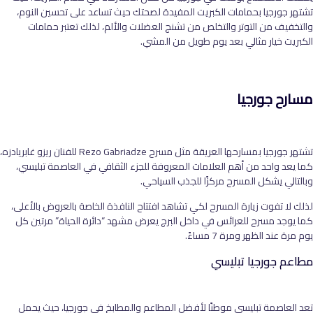
تشتهر جورجيا بحمامات الكبريت المفيدة لصحتك حيث تساعد على تحسين النوم،
والتخفيف من التوتر والتخلص من تشنج العضلات والألم، لذلك تعتبر حمامات
الكبريت خيار مثالي بعد يوم طويل من المشي.
مسارح جورجيا
تشتهر جورجيا بمسارحها العريقة مثل مسرح Rezo Gabriadze للفنان ريزو غابريادزه،
كما يعد واحد من أهم العلامات المعروفة للجزء الثقافي في العاصمة تبليسي،
وبالتالي يشكل المسرح مركزًا للجذب السياحي.
لذلك لا تفوت زيارة المسرح لكي تشاهد افتتاح النافذة الخاصة بالعروض بالأعلى،
كما يوجد مسرح للعرائس في داخل البرج يعرض مشهد “دائرة الحياة” مرتين كل
يوم مرة عند الظهر ومرة 7 مساءً.
مطاعم جورجيا تبليسي
تعد العاصمة تبليسي موطنًا لأفضل المطاعم والمطابخ في جورجيا، حيث يحمل