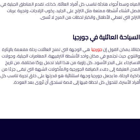
المياه وسط أجواء هادئة تناسب كل أفراد العائلة. كذلك، تقدم المناطق الجبلية في
فصل الشتاء أنشطة ممتعة مثل التزلج على الجليد، ركوب الزلاجات، وتجربة عربات
التزلج التي تعطي الأطفال والكبار لحظات من المرح لا تُنسى
.
السياحة العائلية في جورجيا
ختامًا، يمكن القول إن
جورجيا
هي الوجهة التي تمنح العائلات رحلة مفعمة بالإثارة
والتنوع، حيث تجتمع في مكان واحد الأنشطة الترفيهية، المغامرات الجبلية، وجولات
الاسترخاء على البحر الأسود. كل زاوية من هذا البلد تحمل روحًا مختلفة، من تاريخ
المدن العتيقة إلى دفء الضيافة الجورجية والمأكولات الشهية التي تبقى جزءًا من
ذاكرة الرحلة. ما يجعل جورجيا وجهة استثنائية هو قدرتها على خلق تجربة تناسب كل
أفراد الأسرة، لتتحول كل لحظة فيها إلى قصة تستحق أن تُروى بعد العودة
.