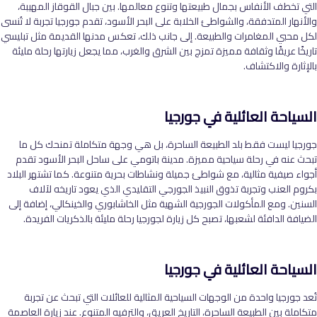
التي تخطف الأنفاس بجمال طبيعتها وتنوع معالمها. بين جبال القوقاز المهيبة،
والأنهار المتدفقة، والشواطئ الخلابة على البحر الأسود، تقدم جورجيا تجربة لا تُنسى
لكل محبي المغامرات والطبيعة. إلى جانب ذلك، تعكس مدنها القديمة مثل تبليسي
تاريخًا عريقًا وثقافة مميزة تمزج بين الشرق والغرب، مما يجعل زيارتها رحلة مليئة
بالإثارة والاكتشاف
.
السياحة العائلية في جورجيا
جورجيا ليست فقط بلد الطبيعة الساحرة، بل هي وجهة متكاملة تمنحك كل ما
تبحث عنه في رحلة سياحية مميزة. مدينة باتومي على ساحل البحر الأسود تقدم
أجواء صيفية مثالية، مع شواطئ جميلة ونشاطات بحرية متنوعة. كما تشتهر البلاد
بكروم العنب وتجربة تذوق النبيذ الجورجي التقليدي الذي يعود تاريخه لآلاف
السنين. ومع المأكولات الجورجية الشهية مثل الخاشابوري والخينكالي، إضافة إلى
الضيافة الدافئة لشعبها، تصبح كل زيارة لجورجيا رحلة مليئة بالذكريات الفريدة
.
السياحة العائلية في جورجيا
تُعد جورجيا واحدة من الوجهات السياحية المثالية للعائلات التي تبحث عن تجربة
متكاملة بين الطبيعة الساحرة، التاريخ العريق، والترفيه المتنوع. عند زيارة العاصمة