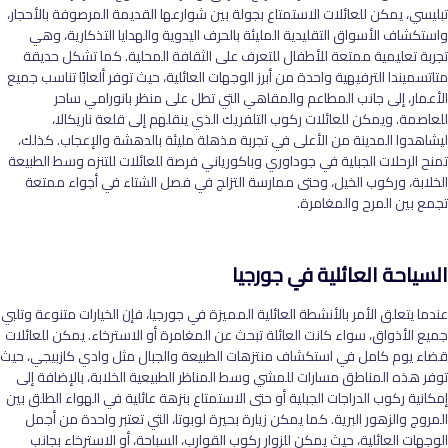
تبليسي، يمكن للعائلات الاستمتاع بجولة بين شوارعها القديمة المرصوفة بالأحجار،
واستكشاف الأسواق التقليدية المليئة بالحرف اليدوية والهدايا التذكارية، وهي
تجربة تعليمية ممتعة للأطفال للتعرف على الثقافة المحلية. كما تشكل حديقة
متاتسميندا الترفيهية واحدة من أبرز الوجهات العائلية، حيث توفر ألعابًا تناسب جميع
الأعمار، إلى جانب المطاعم والمقاهي التي تطل على منظر بانورامي ساحر
للعاصمة. ويمكن للعائلات ركوب التلفريك الذي ينقلهم إلى قلعة ناريكالا،
ليشاهدوا المدينة من الأعلى في تجربة مذهلة مليئة بالدهشة والإعجاب. كذلك،
تمنح الرحلات الجبلية في جوداوري وباكورياني فرصة للعائلات للتنزه وسط الطبيعة
الخلابة، وركوب الخيل، وحتى ممارسة التزلج في فصل الشتاء في أجواء ممتعة
تجمع بين المرح والمغامرة
.
السياحة العائلية في جورجيا
عندما يتعلق الأمر بالأنشطة العائلية المميزة في جورجيا، فإن الخيارات متنوعة وتلبي
جميع الأذواق، سواء كانت العائلة تبحث عن المغامرة أو الاسترخاء. يمكن للعائلات
قضاء يوم كامل في استكشاف منتزهات الطبيعة والجبال مثل وادي كازبيجي، حيث
توفر هذه المناطق مسارات للمشي وسط المناظر الطبيعية الخلابة، بالإضافة إلى
إمكانية ركوب الدراجات الجبلية أو حتى الاستمتاع بنزهة عائلية في الهواء الطلق بين
المروج والزهور البرية. كما يمكن زيارة بحيرة لوبوتا، التي تعتبر واحدة من أجمل
الوجهات العائلية، حيث يمكن للزوار ركوب القوارب، السباحة، أو الاسترخاء بجانب