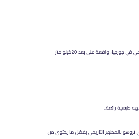
هي مكان مهيب مزين بمنحوتات حجرية رائعة، يعود تاريخ بنائها إلى القرن الحادي عشر وكانت مقراً لأول ملك أرثوذكسي مسيحي في جورجيا، واقعة على بعد 20كيلو متر
ه طبيعية رائعة..
ي تروسو بالمظهر التاريخي بفضل ما يحتوي من