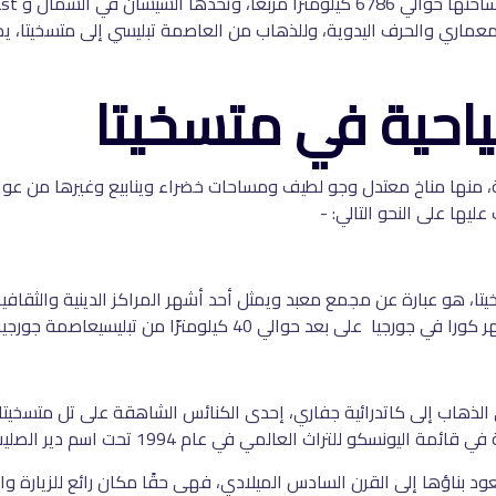
معماري والحرف اليدوية، وللذهاب من العاصمة تبليسي إلى متسخيتا، يم
احية في متسخيتا
ة، منها مناخ معتدل وجو لطيف ومساحات خضراء وينابيع وغيرها من عوا
ليها على النحو التالي: -
تا، هو عبارة عن مجمع معبد ويمثل أحد أشهر المراكز الدينية والثقاف
عد حوالي 40 كيلومترًا من تبليسيعاصمة جورجيا.
لذهاب إلى كاتدرائية جفاري، إحدى الكنائس الشاهقة على تل متسخيتا،
يونسكو للتراث العالمي في عام 1994 تحت اسم دير الصليب.
د بناؤها إلى القرن السادس الميلادي، فهى حقًا مكان رائع للزيارة والت