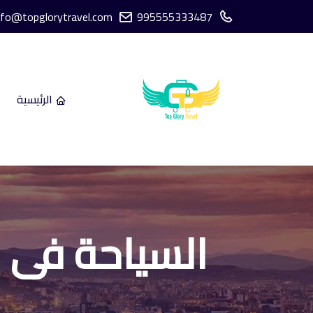
nfo@topglorytravel.com
995555333487
الرئيسية