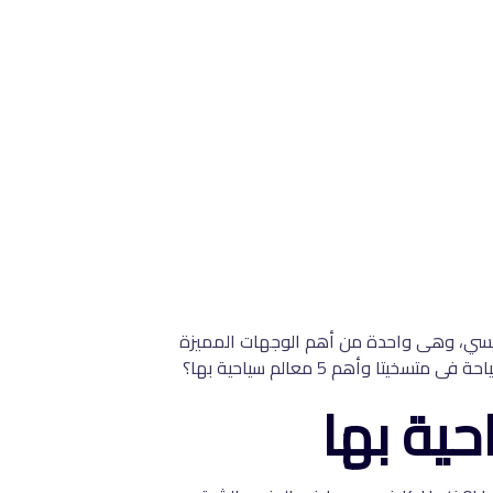
جورجيا، تبعد حوالي 20 كيلومترا من العاصمة تبليسي، وهى واحدة من أهم الوجهات المميزة
وأهم 5 معالم سياحية بها؟