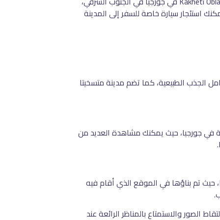
متسخيتا هي واحدة من أقدم المدن في العالم، تبلغ مساحتها حوالي 6786 كيلومترًا مربعًا، وتحدها الشيشان في الشمال و Kakheti Oblast في جورجيا في الجنوب الشرقي،
كنك استئجار سيارة خاصة للسفر إلى المدينة
مل الجذب الطبيعية، كما تضم مدينة متسخيتا
ية في جورجيا، حيث يمكنك مشاهدة العديد من
 حيث تم بناؤها في الموقع الذي أقام فيه
قاط الصور والاستمتاع بالمناظر الرائعة عند