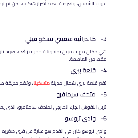
غروب الشمس، وتعرضت لعدة أضرار هيكلية، لكن تم ترم
3- كاتدرائية سفيتي تسخو فيلي
فقط من العاصمة.
4- قلعة ببري
تقع قلعة بيري شمال مدينة
متسخيتا
، وتضم حديقة صغي
5- متحف سيمافرو
تزين النقوش الجزء الخارجي لمتحف سامتافرو، الذي يعود 
6- وادي تروسو
وادي تروسو كان في القدم هو عبارة عن قرى صغيره تحف