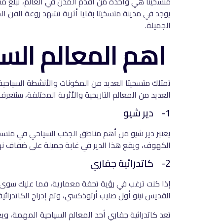
يوجد في مدينة متسخيتا بقايا أثرية تشهد روعة الفن ال
الجميلة.
اهم المعالم السي
تمتلك متسخيتا العديد من المكونات والأنشطة السياحي
العديد من المعالم التاريخية والأثرية المختلفة، سنتعرف ع
1- دير شيو
يعتبر دير شيو من أهم مناطق الجذب السياحي في متسخي
الكهوف، ويقع هذا الدير في غابة جميلة على ضفاف نهر كورا في جورجيا على ب
2- كاتدرائية جفاري
إذا كنت ترغب في رؤية تحفة معمارية، فما عليك سوى ا
القديس نينو أول صليب أرثوذكسي، وتم إدراج الكاتدرائية في قائمة ال
تعد كاتدرائية جفاري أحد المعالم السياحية المهمة، ويعو