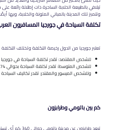
حيث تمتلئ بالكثير من المعالم التاريخية والعديد من الم
تيلافي بالطبيعة الخلابة الساحرة ذات إطلالة رائعة على
وتتميز تلك المدينة بالمباني الملونة والخلابة، وبها أي
تكلفة السياحة في جورجيا المسافرون العرب
تعتبر جورجيا من الدول رخيصة التكلفة وتختلف التكلف
للشخص المقتصد: تقدر تكلفة السياحة في جورجيا بحوالي 797.5 دولار أمريكي، أي ما يعادل .000
للشخص المتوسط: تقدر تكلفة السياحة بحوالي 1.174 دولار أمريكي، ويعادلها حوالي 4.444 ريال سعودي.
وللشخص الميسور والمقتدر: تقدر تكاليف السياحة في جورجيا بحوالي 2.252 دولار أمريكي، 
كم بين باتومي وطرابزون
تبعد طرابزون عن مدينة باتومي حوالي 340 كم أي تستغرق الرحلة من طرابزون إلى باتومي حوالي 4 ساعات، حيث يمكنك الاستمتاع بالمعالم التاريخية الساحرة هناك.