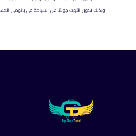
وبذلك تكون انتهت جولتنا عن السياحة في باتومي المس