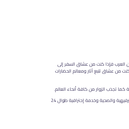
رون العرب فإذا كنت من عشاق السفر إلى
كنت من عشاق تتبع آثار ومعالم الحضارات
 كما تجذب الزوار من كافة أنحاء العالم.
كما تمتاز فنادق باتومي بالرقي والفخامة بين مختلف فنادق جورجيا، حيث سحرت عقول الزوار لأنها توفر لهم كافة المرافق الترفيهية والصحية وخدمة إحترافية طوال 24