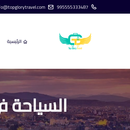
fo@topglorytravel.com
995555333487
الرئيسية
السياحة ف