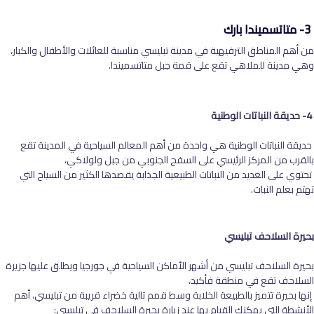
3- متاتسميندا بارك
من أهم المناطق الترفيهية في مدينة تبليسي مناسبة للعائلات والأطفال والكبار،
وهي مدينة للملاهي تقع على قمة جبل متاتسميندا.
4- حديقة النباتات الوطنية
حديقة النباتات الوطنية هي واحدة من أهم المعالم السياحية في المدينة تقع
بالقرب من المركز الرئيسي على السفح الجنوبي من جبل ولولاكي،
تحتوي على العديد من النباتات الطبيعية الجذابة يقصدها الكثير من السياح التي
تهتم بعلم النبات.
بحيرة السلاحف تبليسي
بحيرة السلاحف تبليسي من أشهر الأماكن السياحية في جورجيا ويطلق عليها جزيرة
السلاحف تقع في منطقة فأكيد،
إنها بحيرة تتميز بالطبيعة الخلابة وسط قمم تالية خضراء قريبة من تبليسي، أهم
الأنشطة التي يمكنك القيام بها عند زيارة بحيرة السلاحف في تبليسي: