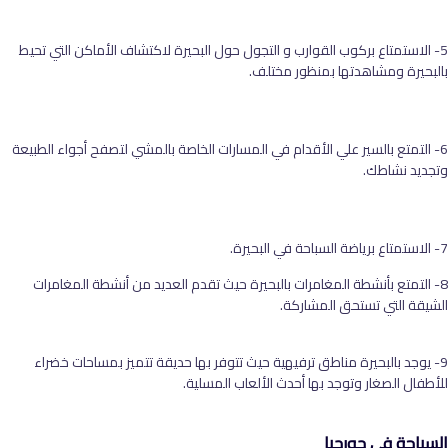
5- الاستمتاع بركوب القوارب و التجول حول البحيرة لاكتشاف الأماكن التي تحيط
بالبحيرة ومشاهدتها بمنظور مختلف.
6- التمتع بالسير علي الأقدام في المسارات الخاصة بالمشي لتصفح أجواء الطبيعة
وتجديد نشاطك.
7- الاستمتاع برياضة السباحة في البحيرة.
8- التمتع بأنشطة المغامرات بالبحيرة حيث تقدم العديد من أنشطة المغامرات
الشيقة التي تستحق المشاركة.
9- يوجد بالبحيرة مناطق ترفيهية حيث تتوفر بها حديقة تتميز بمساحات خضراء
للأطفال الصغار وتوجد بها أحدث الألعاب المسلية.
السياحة في جورجيا