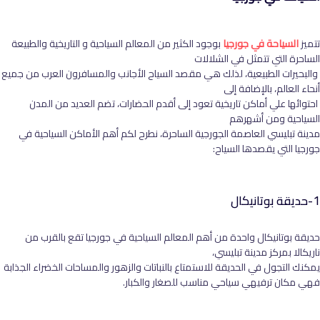
تتميز
السياحة في جورجيا
بوجود الكثير من المعالم السياحية و التاريخية والطبيعة
الساحرة التي تتمثل في الشلالات
والبحيرات الطبيعية، لذلك هي مقصد السياح الأجانب والمسافرون العرب من جميع
أنحاء العالم، بالإضافة إلى
احتوائها علي أماكن تاريخية تعود إلى أقدم الحضارات، تضم العديد من المدن
السياحية ومن أشهرهم
مدينة تبليسي العاصمة الجورجية الساحرة، نطرح لكم أهم الأماكن السياحية في
جورجيا التي يقصدها السياح:
1-حديقة بوتانيكال
حديقة بوتانيكال واحدة من أهم المعالم السياحية في جورجيا تقع بالقرب من
ناريكالا بمركز مدينة تبليسي،
يمكنك التجول في الحديقة للاستمتاع بالنباتات والزهور والمساحات الخضراء الجذابة
فهي مكان ترفيهي سياحي مناسب للصغار والكبار.