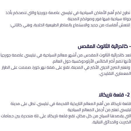
نطرح لكم أهم الأماكن السياحية في تبليسي عاصمة جورجيا والتي ننصحكم بأخذ
جولة سياحية فيها فور وصولكم المدينة
لتنعش أنفاسك من جديد والاستماع بالمناظر الطبيعية الخلابة، وهي كالآتي:
- كاتدرائية الثالوث المقدس
تعد كاتدرائية الثالوث المقدس من أشهر معالم السياحية في تبليسي عاصمة جورجيا
لأنها تضم أكبر الكنائس الأرثودوكسية حول العالم،
وتعتبر الصرح الديني الأكبر في المدينة، تقع على ضفة نهر كورا، صممت على الطراز
المعماري التقليدي.
2- قلعة ناريكالا
قلعة ناريكالا من أهم المعالم التاريخية القديمة في تبليسي، تطل على مدينة
تبليسي تعتبر من أجمل المعالم السياحية
التي يقصدها السياح من كل مكان، تقع قلعة ناريكالا على تلة منحدرة بين حمامات
الكبريت والحدائق النباتية.