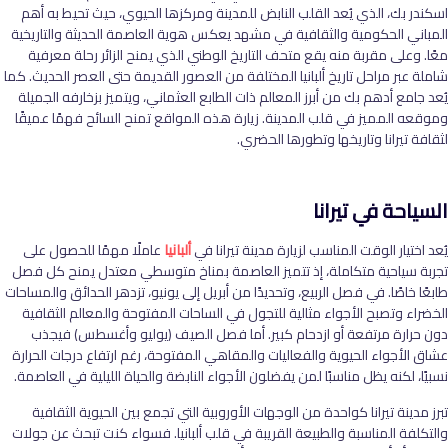
اسكندر بك، الذي يُعد القلب النابض للمدينة ومركزها الحيوي، حيث تحيط به أهم
المباني الحكومية والثقافية في مشهد يعكس هوية العاصمة الحديثة والتاريخية
معًا. وعلى مقربة منه يقع متحف التاريخ الوطني الذي يمنح الزائر رحلة معرفية
شاملة عبر مراحل تاريخ ألبانيا المختلفة من العصور القديمة حتى العصر الحديث. كما
يُعد جامع أدهم بك من أبرز المعالم ذات الطابع العثماني، ويتميز بزخارفه الجميلة
وموقعه المميز في قلب المدينة. زيارة هذه المواقع تمنح السائح فهمًا عميقًا
لثقافة تيرانا وتاريخها وتطورها الحضري.
السياحة في تيرانا
يُعد اختيار الوقت المناسب لزيارة مدينة تيرانا في
ألبانيا
عاملًا مهمًا للحصول على
تجربة سياحية متكاملة، إذ تتميز العاصمة بمناخ متوسطي معتدل يمنح كل فصل
طابعًا خاصًا. في فصل الربيع، وتحديدًا من أبريل إلى يونيو، تزدهر الحدائق والمساحات
الخضراء وتصبح الأجواء مثالية للتجول في الساحات المفتوحة والمعالم الثقافية
دون حرارة مرتفعة أو ازدحام كبير. أما فصل الصيف (يوليو وأغسطس) فيجذب
عشاق الأجواء الحيوية والفعاليات والمقاهي المفتوحة، رغم ارتفاع درجات الحرارة
نسبيًا، لكنه يظل مناسبًا لمن يفضلون الأجواء النابضة والحياة الليلية في العاصمة.
تبرز مدينة تيرانا كواحدة من الوجهات الأوروبية التي تجمع بين الحيوية الثقافية
والتكلفة المناسبة والطبيعة القريبة في قلب ألبانيا. فسواء كنت تبحث عن جولات