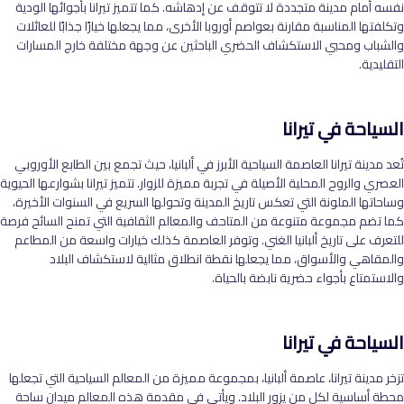
نفسه أمام مدينة متجددة لا تتوقف عن إدهاشه. كما تتميز تيرانا بأجوائها الودية
وتكلفتها المناسبة مقارنة بعواصم أوروبا الأخرى، مما يجعلها خيارًا جذابًا للعائلات
والشباب ومحبي الاستكشاف الحضري الباحثين عن وجهة مختلفة خارج المسارات
التقليدية.
السياحة في تيرانا
تُعد مدينة تيرانا العاصمة السياحية الأبرز في ألبانيا، حيث تجمع بين الطابع الأوروبي
العصري والروح المحلية الأصيلة في تجربة مميزة للزوار. تتميز تيرانا بشوارعها الحيوية
وساحاتها الملونة التي تعكس تاريخ المدينة وتحولها السريع في السنوات الأخيرة،
كما تضم مجموعة متنوعة من المتاحف والمعالم الثقافية التي تمنح السائح فرصة
للتعرف على تاريخ ألبانيا الغني. وتوفر العاصمة كذلك خيارات واسعة من المطاعم
والمقاهي والأسواق، مما يجعلها نقطة انطلاق مثالية لاستكشاف البلاد
والاستمتاع بأجواء حضرية نابضة بالحياة.
السياحة في تيرانا
تزخر مدينة تيرانا، عاصمة ألبانيا، بمجموعة مميزة من المعالم السياحية التي تجعلها
محطة أساسية لكل من يزور البلاد. ويأتي في مقدمة هذه المعالم ميدان ساحة