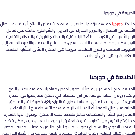
الطبيعة في جورجيا
ما يميّز
جورجيا
حقًا هو تنوّعها الطبيعي الفريد، حيث يمكن للسائح أن يكتشف الجبال
الثلجية في الشمال، والمزارع الخضراء في الشرق، والشواطئ الدافئة على ساحل
البحر الأسود في الغرب. كما تُعدّ البلاد غنية بالمواقع التاريخية والمعالم الثقافية
التي تعكس حضارة ممتدة لآلاف السنين، من القلاع القديمة والأديرة الجبلية، إلى
الكهوف الطبيعية والقرى التقليدية. جورجيا هي المكان المثالي لعشّاق الطبيعة،
المغامرة، والتاريخ في آنٍ واحد
.
الطبيعة في جورجيا
الطبيعة تمنح المسافرين فرصاً لا تُحصى لخوض مغامرات حقيقية تنعش الروح
وتكسر روتين الحياة اليومية. من أبرز الأنشطة التي يمكن ممارستها في أحضان
الطبيعة هي رحلات المشي لمسافات طويلة (الهايكينغ)، خصوصًا في المناطق
الجبلية مثل جبال القوقاز أو المسارات الريفية. هذه الأنشطة تتيح للزائر التفاعل
المباشر مع البيئة، واستكشاف مناظر طبيعية خفية لا يمكن الوصول إليها بالسيارة.
كما يُعتبر التخييم من التجارب الفريدة لعشّاق الهدوء والانعزال، حيث يمكن قضاء
ليلة تحت النجوم، والاستمتاع بصوت الماء والرياح بدلاً من ضوضاء المدينة. لمحبي
التحدي، هناك التسلّق، ركوب الدراجات الجبلية، ورياضة التجديف في الأنهار السريعة،