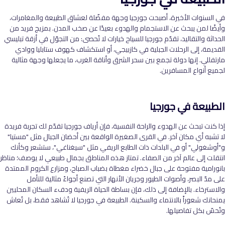
في السنوات الأخيرة، أصبحت جورجيا وجهة مفضّلة لعشاق الطبيعة والمغامرات،
وأيضًا لمن يبحث عن الاستجمام والهدوء بعيدًا عن صخب المدن. بمزيج فريد من
الحداثة والتقاليد، تقدّم جورجيا للسياح خيارات لا تُحصى: من التجوّل في أزقة تبليسي
القديمة، إلى الرحلات الجبلية في كازبيجي، أو استكشاف كهوف ستابليا ووادي
مارتفللي. إنها دولة تجمع بين سحر الشرق وأناقة الغرب، ما يجعلها وجهة مثالية
لجميع أنواع المسافرين
.
الطبيعة في جورجيا
إذا كنت تبحث عن الهدوء والراحة النفسية، فإن أرياف جورجيا تقدّم لك تجربة فريدة
لا تشبه أي مكان آخر. في القرى الصغيرة الواقعة بين أحضان الجبال مثل "مستيا"
و"أوشغولي" أو في البلدات ذات الطابع الريفي مثل "سيغناغي"، ستشعر وكأنك
انتقلت إلى عالم آخر من الصفاء. تمتاز هذه المناطق بجمال طبيعي لا يوصف؛ مناظر
بانورامية مفتوحة على جبال خضراء مغطاة بضباب الصباح، ومزارع الكروم الممتدة
على مدّ البصر، وأصوات الطيور وجريان الأنهار التي تصنع أجواءً مثالية للتأمل
والاسترخاء. بالإضافة إلى ذلك، فإن بساطة الحياة الريفية ودفء السكان المحليين
يمنحانك شعوراً بالانتماء والسكينة. الطبيعة في جورجيا لا تُشاهد فقط، بل تُعاش
وتُحسّ بكل تفاصيلها
.