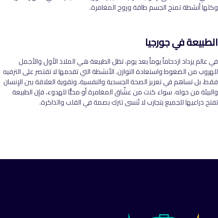
وكلها أنشطة تمنح الجسم طاقة وروح المغامرة
.
الطبيعة في جورجيا
في عالم يزداد ازدحاماً يوماً بعد يوم، تظل الطبيعة هي الملاذ الأول والأجمل
للهروب من الضغوط واستعادة التوازن. الأنشطة التي تقدمها لا تقتصر على الترفيه
فقط، بل تساهم في تعزيز الصحة الجسدية والنفسية، وتقوية العلاقة بين الإنسان
والبيئة من حوله. سواء كنت من عشّاق المغامرة أو محبًّا للهدوء، فإن الطبيعة
تفتح ذراعيها للجميع بتجارب لا تُنسى تترك بصمة في القلب والذاكرة
.