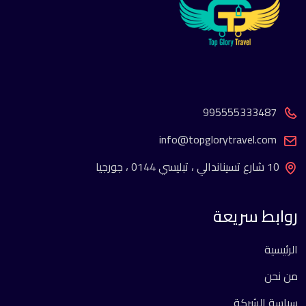
995555333487
info@topglorytravel.com
10 شارع تسيناندالي ، تبليسي 0144 ، جورجيا
روابط سريعة
الرئيسية
من نحن
سياسة الشركة