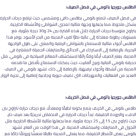
الطقس جورجيا باتومي في فصل الصيف:
في فصل الصيف، تتمتع باتومي بطقس دافئ ومشمس، حيث ترتفع درجات الحرارة
بشكل ملحوظ، مما يجعلها وجهة مثالية لمحبي الشواطئ والأنشطة الخارجية.
يتراوح متوسط درجات الحرارة خلال هذه الفترة بين 24 و30 درجة مئوية، مع
مستويات رطوبة معتدلة إلى عالية نظرًا لقرب المدينة من البحر الأسود. يوفر هذا
الطقس أجواء مثالية للاستمتاع بالشواطئ الرملية والمشي على طول الواجهة
البحرية، بالإضافة إلى الاسترخاء في الحدائق والمنتزهات الجميلة المنتشرة في
المدينة. يعتبر الصيف أيضًا وقتًا رائعًا لاستكشاف المعالم السياحية في باتومي، مثل
حديقة باتومي النباتية وبرج ألفابيت، حيث يمكنك الاستمتاع بأفضل ما تقدمه
المدينة من أنشطة وأجواء ترفيهية. بالإضافة إلى ذلك، تشهد باتومي في الصيف
العديد من الفعاليات والمهرجانات التي تضيف حيوية وجاذبية إضافية إلى تجربة الزوار.
الطقس جورجيا باتومي في فصل الخريف:
طقس باتومي في الخريف يتميز بكونه لطيفًا ومعتدلًا، مع درجات حرارة تتراوح بين
الدفء والبرودة الخفيفة. تبدأ درجات الحرارة في الانخفاض تدريجيًا بعد صيف حار،
حيث تتراوح بين 15 إلى 25 درجة مئوية، مما يجعلها مثالية للأنشطة الخارجية مثل
التجول في المنتزهات واستكشاف المدينة. في هذا الوقت من العام، تشهد
باتومي بعض الأمطار الخفيفة، مما يعطي المدينة طابعًا منعشًا ورونقًا خاصًا مع