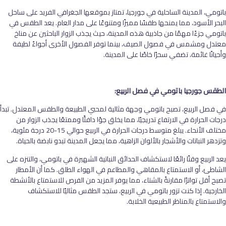
باتومي، المدينة الساحلية في جورجيا، تمتاز بموقعها الجغرافي الفريد على ساحل
البحر الأسود، مما يمنحها طقسًا مميزًا ومتنوعًا على مدار العام. يعد الطقس في
باتومي جزءًا مهمًا من جاذبية هذه المدينة، حيث يجذب الزوار الباحثين عن مناخ
معتدل ومشمس في فصول الصيف، بينما توفر الفصول الأخرى أجواءً لطيفة
وأحيانًا غائمة، تضفي سحرًا خاصًا على المدينة.
الطقس جورجيا باتومي في فصل الربيع:
في فصل الربيع، تصبح باتومي وجهة مثالية لمحبي الطبيعة والطقس المعتدل. تبدأ
درجات الحرارة في الارتفاع تدريجيًا، مما يخلق جوًا دافئًا وممتعًا يجذب الزوار من
مختلف الأنحاء. يبلغ متوسط درجات الحرارة في الربيع حوالي 15-20 درجة مئوية،
وتزدهر النباتات والأشجار بالألوان الزاهية، مما يجعل المدينة تبدو نابضة بالحياة.
يعد الربيع وقتًا رائعًا لاستكشاف الحدائق النباتية الشهيرة في باتومي، والتنزه على
الشاطئ، أو الاستمتاع بالمقاهي والمطاعم في الهواء الطلق. كما أن الأمطار
تصبح أقل تواترًا مقارنةً بالشتاء، مما يوفر المزيد من الفرص للاستمتاع بالأنشطة
الخارجية. إذا كنت تزور باتومي في الربيع، ستجد الطقس مثاليًا للاستكشاف
والاستمتاع بالمناظر الطبيعية الخلابة.