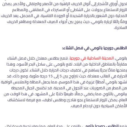
تحول أوراق الأشجار إلى ألوان الخريف الزاهية من الأصفر والبرتقالي والأحمر. يمكن
للزوار الاستمتاع بجولات على الشاطئ أو الاسترخاء في المقاهي والمطاعم
المحلية دون الشعور بالحرارة الشديدة أو البرودة القاسية. في المجمل، يعد الخريف
وقتًا رائعًا لزيارة باتومي، حيث يمزج بين أجواء الصيف المعتدلة ومظاهر الخريف
الساحرة.
الطقس جورجيا باتومي في فصل الشتاء:
باتومي،
المدينة الساحلية في جورجيا
، تتميز بطقس معتدل خلال فصل الشتاء
مقارنةً بالمناطق الداخلية من البلاد. تقع باتومي على ساحل البحر الأسود، وهذا
يمنحها مناخًا بحريًا يساهم في تخفيف درجات الحرارة خلال الشتاء. تكون درجات
الحرارة في الغالب معتدلة، حيث تتراوح بين 5 إلى 15 درجة مئوية. ومع ذلك، قد
تشهد باتومي أمطارًا غزيرة في هذا الموسم، مما يجعل المظلة والملابس الواقية
من المطر من الضروريات عند التجول في المدينة. قد تكتسي الجبال المحيطة
بباتومي بالثلوج، مما يضفي جمالًا طبيعيًا خلابًا على المشهد. في هذا الوقت من
العام، يمكن للزوار الاستمتاع بجو هادئ وطقس لطيف، مع فرصة لاستكشاف
الأماكن السياحية دون ازدحام الصيف.
يتميز
الطقس جورجيا باتومي
بالتنوع على مدار العام، مما يوفر تجربة فريدة لكل