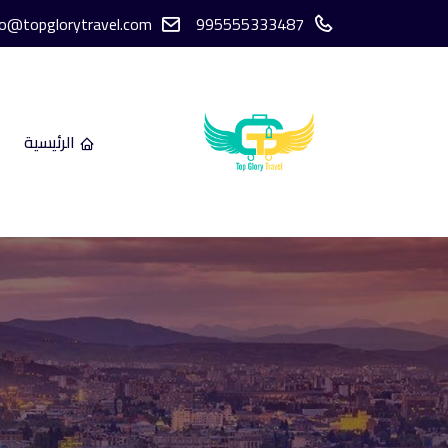
fo@topglorytravel.com
995555333487
الرئيسية