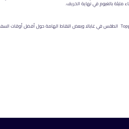
ء مليئة بالغيوم في نهاية الخريف.
ختاما، بينا لكم في مقال اليوم عبر موقعنا Topglory- travel الطقس في غابالا وبعض النقاط الهامة 