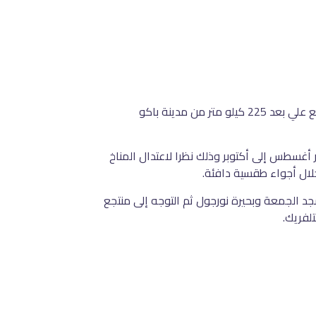
تقع مدينة غابالا شمال دولة أذربيجان بالتحديد جنوب جبال القوقاز في منتصف طريق الحرير التاريخي التابع لمنطقة شيكي، وتقع علي بعد 225 كيلو متر من مدينة باكو
 أغسطس إلى أكتوبر وذلك نظرا لاعتدال المناخ
خلال أجواء طقسية دافئة.
جد الجمعة وبحيرة نورجول ثم التوجه إلى منتجع
تلفريك.