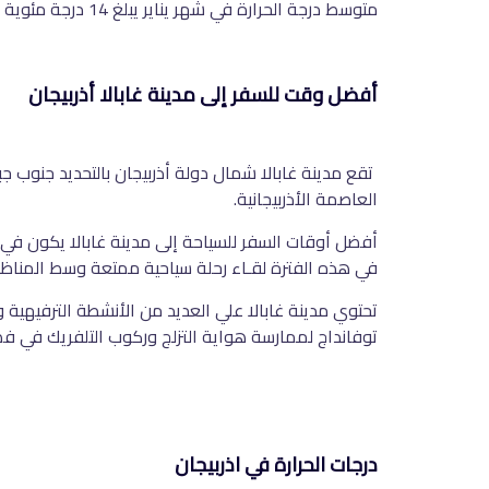
متوسط درجة الحرارة في شهر يناير يبلغ 14 درجة مئوية أما في شهر يوليو فتتراوح درجة الحرارة ما بين 25-30 درجة مئوية.
أفضل وقت للسفر إلى مدينة غابالا أذربيجان
العاصمة الأذربيجانية.
أفضل أوقات السفر للسياحة إلى مدينة غابالا يكون في 
في هذه الفترة لقـاء رحلة سياحية ممتعة وسط المناظر 
تحتوي مدينة غابالا علي العديد من الأنشطة الترفيهية 
توفانداج لممارسة هواية التزلج وركوب التلفريك في ف
درجات الحرارة في اذربيجان