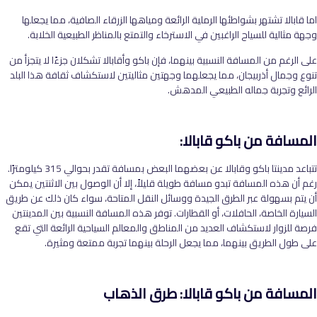
اما قابالا تشتهر بشواطئها الرملية الرائعة ومياهها الزرقاء الصافية، مما يجعلها
وجهة مثالية للسياح الراغبين في الاسترخاء والتمتع بالمناظر الطبيعية الخلابة.
على الرغم من المسافة النسبية بينهما، فإن باكو وأقابالا تشكلان جزءًا لا يتجزأ من
تنوع وجمال أذربيجان، مما يجعلهما وجهتين مثاليتين لاستكشاف ثقافة هذا البلد
الرائع وتجربة جماله الطبيعي المدهش.
المسافة من باكو قابالا:
تتباعد مدينتا باكو وقابالا عن بعضهما البعض بمسافة تقدر بحوالي 315 كيلومترًا.
رغم أن هذه المسافة تبدو مسافة طويلة قليلاً، إلا أن الوصول بين الاثنتين يمكن
أن يتم بسهولة عبر الطرق الجيدة ووسائل النقل المتاحة، سواء كان ذلك عن طريق
السيارة الخاصة، الحافلات، أو القطارات. توفر هذه المسافة النسبية بين المدينتين
فرصة للزوار لاستكشاف العديد من المناطق والمعالم السياحية الرائعة التي تقع
على طول الطريق بينهما، مما يجعل الرحلة بينهما تجربة ممتعة ومثيرة.
المسافة من باكو قابالا: طرق الذهاب