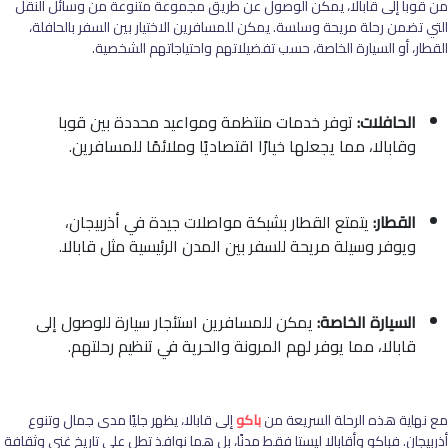
من قوبا إلى قابالا، يمكن الوصول عن طريق مجموعة متنوعة من وسائل النقل
التي تضمن رحلة مريحة وسلسة. يمكن للمسافرين الاختيار بين السفر بالحافلة،
القطار، أو السيارة الخاصة، حسب تفضيلاتهم واحتياجاتهم الشخصية.
الحافلات:
توفر خدمات منتظمة ومواعيد محددة بين قوبا
وقابالا، مما يجعلها خيارًا اقتصاديًا وملائمًا للمسافرين.
القطار:
يتمتع القطار بشبكة مواصلات جيدة في أذربيجان،
ويوفر وسيلة مريحة للسفر بين المدن الرئيسية مثل قابالا.
السيارة الخاصة:
يمكن للمسافرين استئجار سيارة للوصول إلى
قابالا، مما يوفر لهم المرونة والحرية في تنظيم رحلتهم.
مع نهاية هذه الرحلة السريعة من
باكو
إلى قابالا، يظهر جليًا مدى جمال وتنوع
أذربيجان. فباكو وأقابالا ليستا فقط مدنًا، بل هما نوافذ تطل على تاريخ غني وثقافة