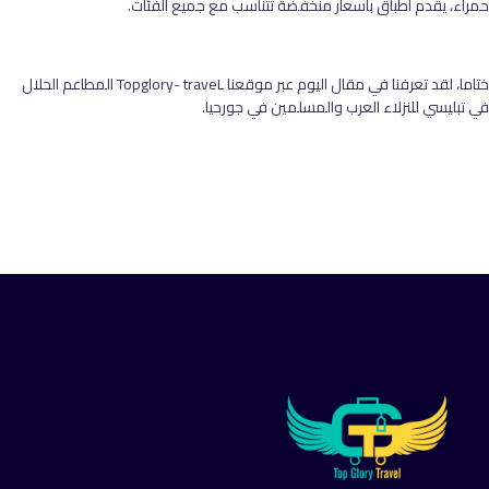
حمراء، يقدم أطباق بأسعار منخفضة تتناسب مع جميع الفئات.
ختاما، لقد تعرفنا في مقال اليوم عبر موقعنا Topglory- traveL المطاعم الحلال
في تبليسي للنزلاء العرب والمسلمين في جورحيا.