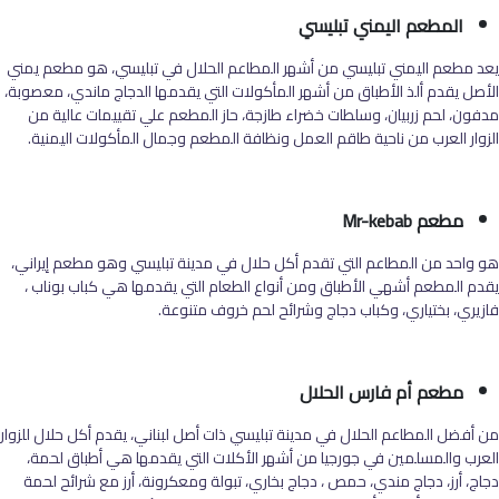
المطعم اليمني تبليسي
يعد مطعم اليمني تبليسي من أشهر المطاعم الحلال في تبليسي، هو مطعم يمني
الأصل يقدم ألذ الأطباق من أشهر المأكولات التي يقدمها الدجاج ماندي، معصوبة،
مدفون، لحم زربيان، وسلطات خضراء طازجة، حاز المطعم علي تقييمات عالية من
الزوار العرب من ناحية طاقم العمل ونظافة المطعم وجمال المأكولات اليمنية.
مطعم Mr-kebab
هو واحد من المطاعم التي تقدم أكل حلال في مدينة تبليسي وهو مطعم إيراني،
يقدم المطعم أشهي الأطباق ومن أنواع الطعام التي يقدمها هي كباب بوناب ،
فازيري، بختياري، وكباب دجاج وشرائح لحم خروف متنوعة.
مطعم أم فارس الحلال
من أفضل المطاعم الحلال في مدينة تبليسي ذات أصل لبناني، يقدم أكل حلال للزوار
العرب والمسلمين في جورجيا من أشهر الأكلات التي يقدمها هي أطباق لحمة،
دجاج، أرز، دجاج مندي، حمص ، دجاج بخاري، تبولة ومعكرونة، أرز مع شرائح لحمة