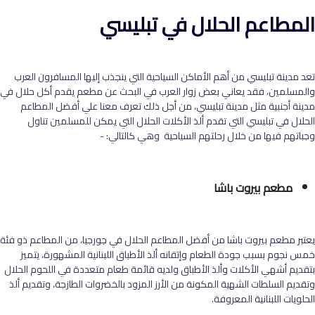
المطاعم الحلال في تبليسي
تعد مدينة تبليسي من أهم الأماكن السياحية التي ينجذب إليها المسافرون العرب
والمسلمين، فقد يعاني بعض زوار العرب في البحث عن مطعم يقدم أكل حلال في
مدينة أجنبية مثل مدينة تبليسي، من أجل ذلك تعرف معنا علي أفضل المطاعم
الحلال في تبليسي التي تقدم ألذ الأكلات الحلال التي يمكن للمسلمين تناول
وجباتهم فيها من خلال رحلتهم السياحية وهي كالتالي: -
مطعم بيروت باشا
يعتبر مطعم بيروت باشا من أفضل المطاعم الحلال في جورجيا، من المطاعم ذو فئة
خمس نجوم بسبب جودة الطعام وإتقانه ألذ الأطباق اللبنانية المشهورة، يتميز
بتقديم أشهي الأكلات وألذ الأطباق ولديه قائمة طعام متعددة في اللحوم الحلال
وتقديم السلطات الشهية المكونة من الأرز المزود بالخضروات الطازجة، وتقديم ألذ
الحلويات اللبنانية المعروفة.