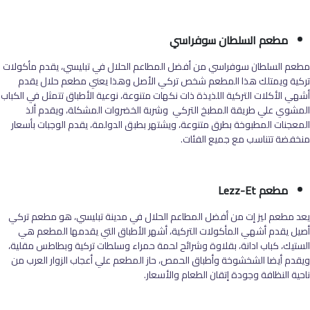
مطعم السلطان سوفراسي
مطعم السلطان سوفراسي من أفضل المطاعم الحلال في تبليسي، يقدم مأكولات
تركية ويمتلك هذا المطعم شخص تركي الأصل وهذا يعني مطعم حلال يقدم
أشهي الأكلات التركية اللذيذة ذات نكهات متنوعة، نوعية الأطباق تتمثل في الكباب
المشوي علي طريقة المطبخ التركي وشربة الخضروات المشكلة، ويقدم ألذ
المعجنات المطبوخة بطرق متنوعة، ويشتهر بطبق الدولمة، يقدم الوجبات بأسعار
منخفضة تتناسب مع جميع الفئات.
مطعم Lezz-Et
يعد مطعم ليز إت من أفضل المطاعم الحلال في مدينة تبليسي، هو مطعم تركي
أصيل يقدم أشهي المأكولات التركية، أشهر الأطباق التي يقدمها المطعم هي
الستيك، كباب ادانة، بقلاوة وشرائح لحمة حمراء وسلطات تركية وبطاطس مقلية،
ويقدم أيضا الشخشوخة وأطباق الحمص، حاز المطعم علي أعجاب الزوار العرب من
ناحية النظافة وجودة إتقان الطعام والأسعار.