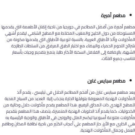
مطعم أميرة
مطعم أميرة من أفضل المطاعم في جورجيا من ناحية إتقان الأطعمة التي يقدمها
المستوحاة من دول الخليج والمغرب المختلط مع المطبخ الشامي ليقدم أشهي
المأكولات وألذ الأطباق العربية، بالنسبة لنوعية الأطباق التي يقدمها مكونة من
شرائح اللحوم الحمراء والبيضاء مع اختيار الطبق المرفق من السلطات الطازجة
الشهية، بالإضافة إلى الفلافل السخنة الأكثر طلبا، يتميز بتقديم وجبات بأسعار
تتناسب جميع الفئات.
مطعم سبايس غارن
يعد مطعم سبايس غارن من أفخم المطاعم الحلال في تبليسي ، يقدم ألذ
المأكولات الهندية المعروفة بتوابلها الحارة ينجذب إلية العديد من السياح المحبة
للمطبخ الهندي ذات المذاق الرفيع، هذا المطعم يقدم مأكولات حلال وخالية من
الكحوليات، كما يقدم ألذ الحلويات الهندية المتميزة، يتصف هذا المطعم بتقديم
مأكولات متنوعة أسبوعيا ليكسر الملل والروتين في الأطباق والوجبة الرئيسية به
هي الكاري مع الأرز، حاز المطعم علي أعجاب الكثير من ناحية نظافة المكان وطاقم
العمل وجمال المأكولات الهندية.