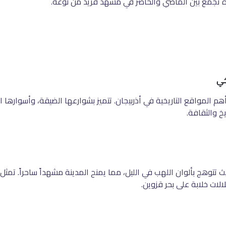
ة تجمع بين الماضي والحاضر في مشهد فريد من نوعه
.
خي
المواقع التاريخية في أذربيجان. تتميز بشوارعها الضيقة، وأسوارها الع
خ والثقافة
.
يث تتوهج بألوان اللهب في الليل، مما يمنح المدينة مشهداً ساحراً. تمثل 
الات خلابة على بحر قزوين
.