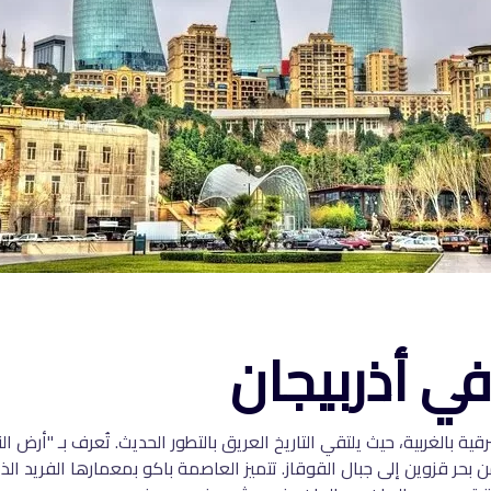
في أذربيجان
ية بالغربية، حيث يلتقي التاريخ العريق بالتطور الحديث. تُعرف بـ "أرض ا
ر قزوين إلى جبال القوقاز. تتميز العاصمة باكو بمعمارها الفريد الذي 