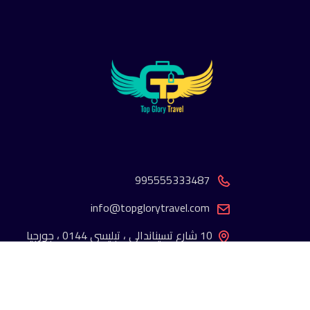
995555333487
info@topglorytravel.com
10 شارع تسيناندالي ، تبليسي 0144 ، جورجيا