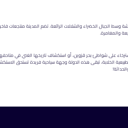
هشة وسط الجبال الخضراء والشلالات الرائعة. تضم المدينة منتجعات فاخر
يعة والمغامرة
.
ترخاء على شواطئ بحر قزوين، أو استكشاف تاريخها الغني في متاحفها ال
الطبيعية الخلابة، تبقى هذه الدولة وجهة سياحية فريدة تستحق الاستكش
الحداثة
!