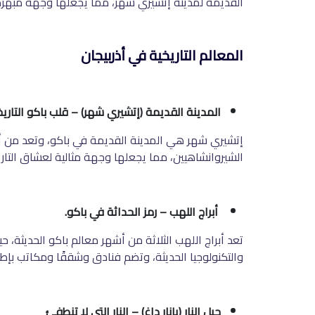
القديمة لمدينة إتشيري شهر، مما يجعلها وجهة مبهر
المعالم التاريخية في أذربيجان
المدينة القديمة (إتشيري شهر) – قلب باكو التاري
إتشيري شهر هي المدينة القديمة في باكو، وتعد من أهم 
الشيروانشاهيين، مما يجعلها وجهة مثالية لعشاق التاري
أبراج اللهب – رمز الحداثة في باكو
.
تعد أبراج اللهب الثلاثة من أشهر معالم باكو الحديثة، ح
والتكنولوجيا الحديثة، وتضم فنادق وشققًا ومكاتب بإطل
جبل النار (يانار داغ) – النار التي لا تنطفئ