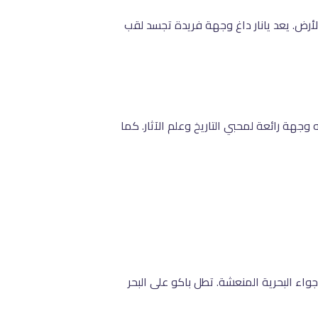
لأرض. يعد يانار داغ وجهة فريدة تجسد لقب
ة في أذربيجان، حيث يضم نقوشًا صخرية تعود إلى أكثر من 40,000 عام، مما يجعله وجهة رائعة لمحبي التاريخ وعلم الآثار. كما
جواء البحرية المنعشة. تطل باكو على البحر