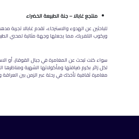
منتجع غابالا – جنة الطبيعة الخضراء
للباحثين عن الهدوء والاسترخاء، تقدم غابالا تجربة مد
وركوب التلفريك، مما يجعلها وجهة مثالية لمحبي الطب
سواء كنت تبحث عن المغامرة في جبال القوقاز، أو الاس
لكل زائر. بكرم ضيافتها ومأكولاتها الشهية ومناظرها 
مغامرة ثقافية تأخذك في رحلة عبر الزمن بين العراقة و