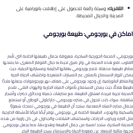
التلفريك:
وسيلة رائعة للحصول على إطلالات بانورامية على
المدينة والجبال المحيطة.
اماكن في بورجومي: طبيعة بورجومي
بورجومي، المدينة الجورجية الساحرة، معروفة بجمال طبيعتها الخلابة التي تأسر
القلوب. تقع هذه المدينة في وادٍ ضيق تحيط به جبال القوقاز الصغرى، ما يمنحها
مناظر طبيعية مذهلة. تتميز بورجومي بغاباتها الكثيفة ومساراتها الجبلية، حيث
يمكن للزوار الاستمتاع بالمشي عبر المسارات المتعرجة واكتشاف الحياة البرية
والمناظر البانورامية. إن وجود بورجومي على ضفاف نهر بورجومولاك يجعلها ملاذًا
طبيعيًا هادئًا، حيث يمكن الاستمتاع بأصوات المياه الجارية والهواء النقي. تقدم
المدينة تجربة فريدة لعشاق الطبيعة، مع منتزهات جميلة وحدائق خضراء وأشجار
شاهقة. سواء كنت تتجول في منتزه بورجومي-خاراغاولي الوطني أو تستمتع
بجمال منتزه المياه المعدنية، ستجد أن الطبيعة في بورجومي تمنحك شعورًا
بالسكينة والهدوء
.
الطبيعة الخلابة في بورجومي توفر أيضًا فرصًا للأنشطة الخارجية
مثل التنزه وركوب الدراجات واستكشاف الشلالات والجداول. في كل زاوية من هذه
المدينة الساحرة، ستجد لمسة من جمال الطبيعة وهدوءها، مما يجعل بورجومي
وجهة مثالية للابتعاد عن ضغوط الحياة والاستمتاع بسحر الطبيعة البكر
.