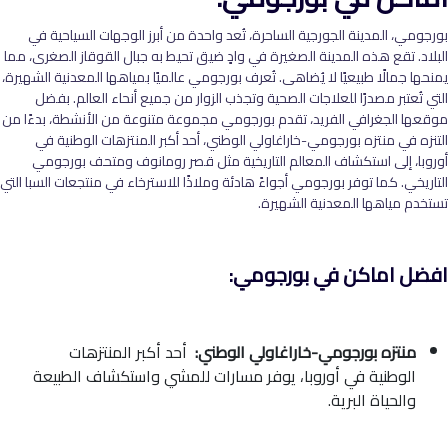
بورجومي، المدينة الجورجية الساحرة، تُعد واحدة من أبرز الوجهات السياحية في
البلاد. تقع هذه المدينة الصغيرة في وادٍ ضيق تحيط به جبال القوقاز الصغرى، مما
يمنحها جمالًا طبيعيًا لا يُضاهى. تُعرف بورجومي عالميًا بمياهها المعدنية الشهيرة،
التي تُعتبر مصدرًا للعلاجات الصحية وتجذب الزوار من جميع أنحاء العالم. بفضل
موقعها الجغرافي الفريد، تقدم بورجومي مجموعة متنوعة من الأنشطة، بدءًا من
التنزه في منتزه بورجومي-خاراغاولي الوطني، أحد أكبر المنتزهات الوطنية في
أوروبا، إلى استكشاف المعالم التاريخية مثل قصر رومانوف ومتحف بورجومي
التاريخي. كما توفر بورجومي أجواءً هادئة وملاذًا للاسترخاء في منتجعات السبا التي
تستخدم مياهها المعدنية الشهيرة.
افضل اماكن في بورجومي:
منتزه بورجومي-خاراغاولي الوطني:
أحد أكبر المنتزهات
الوطنية في أوروبا، يوفر مسارات للمشي واستكشاف الطبيعة
والحياة البرية.