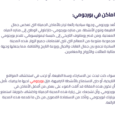
اماكن في بورجومي:
تُعد بورجومي وجهة سياحية رائعة تزخر بالأماكن الجميلة التي تعكس جمال
الطبيعة وتنوع الأنشطة. من منتزه بورجومي-خاراغاولي الوطني إلى منتزه المياه
المعدنية، ومن قصر رومانوف التاريخي إلى كنيسة تيموتيسوباني، تقدم بورجومي
مجموعة متنوعة من المعالم التي تلبي اهتمامات جميع الزوار. هذه المدينة
الساحرة تجمع بين جمال الغابات والجبال وروعة التاريخ والثقافة، مما يجعلها وجهة
مثالية للعائلات والأزواج والمغامرين.
سواء كنت تبحث عن الاسترخاء وسط الطبيعة، أو ترغب في استكشاف المواقع
التاريخية، أو حتى الاستمتاع بالأنشطة الترفيهية، فإن
بورجومي
لديها ما يرضيك. نأمل
أن تكون هذه المقالة قد ألقت الضوء على بعض من أفضل الأماكن في
بورجومي، وأن تشجعك على زيارة هذه المدينة الجميلة واكتشاف كنوزها. استمتع
بزيارتك لبورجومي، وتأكد من الاستفادة القصوى من كل ما تقدمه هذه المدينة
الرائعة.