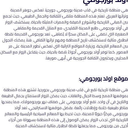
هي منطقة تاريخية في قلب مدينة بورجومي، جورجيا، تعكس جوهر المدينة
وتراثها العريق. تعتبر هذه المنطقة ملتقىً للثقافة والجمال الطبيعي، حيث تجمع
بين المباني التاريخية والشوارع الضيقة والممرات المليئة بالحياة. يستكشف الزوار
في أولد بورجومي طابع المدينة التقليدي، مع المنازل القديمة والمقاهي
الصغيرة التي تضفي على المكان سحرًا لا يُضاهى. تعد بورجومي القديمة نقطة
انطلاق مثالية لاستكشاف تاريخ المنطقة وفهم تراثها الثقافي. هنا، يمكنك التجول
بين المعالم التاريخية، وزيارة المواقع التراثية التي تعكس تطور المدينة على مر
العصور. كما توفر أولد بورجومي أجواءً نابضة بالحياة، حيث يتفاعل الزوار مع السكان
المحليين ويختبرون الثقافة الجورجية في أبهى صورها.
موقع
اولد بورجومي:
هي منطقة تاريخية تقع في قلب مدينة بورجومي بجورجيا. تشتهر هذه المنطقة
بموقعها المميز وسط الجبال والغابات، حيث يمكن للزوار الاستمتاع بجمال الطبيعة
والتاريخ في آن واحد. تقع أولد بورجومي على ضفاف نهر بورجومولاك، مما يمنحها
مناظر طبيعية خلابة وإطلالات رائعة. بفضل موقعها الاستراتيجي، تعد أولد
بورجومي مركزًا حيويًا للمدينة، حيث تحيط بها المعالم السياحية الرئيسية والمعالم
التاريخية التي تجذب الزوار. يمكن الوصول إلى هذه المنطقة بسهولة من أجزاء
أخرى من بورجومي، مما يجعلها نقطة انطلاق مثالية لاستكشاف المدينة