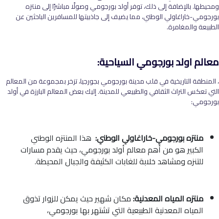
ومحيطها. بالإضافة إلى ذلك، توفر أولد بورجومي وصولًا مباشرًا إلى منتزه
بورجومي-خاراغاولي الوطني، مما يضيف إلى جاذبيتها للمسافرين الباحثين عن
الطبيعة والمغامرة.
معالم اولد بورجومي السياحية:
، المنطقة التاريخية في قلب مدينة بورجومي بجورجيا، تزخر بمجموعة من المعالم
التي تعكس التراث الثقافي والطبيعي للمدينة. إليك بعض المعالم البارزة في أولد
بورجومي:
منتزه بورجومي-خاراغاولي الوطني:
هذا المنتزه الوطني
الكبير هو من أهم معالم أولد بورجومي، حيث يقدم مسارات
للتنزه ومشاهد خلابة للغابات الكثيفة والجبال المحيطة.
منتزه المياه المعدنية:
مكان شهير حيث يمكن للزوار تذوق
المياه المعدنية الطبيعية التي تشتهر بها بورجومي،