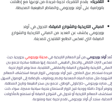
التلفريك:
يقدم التلفريك تجربة فريدة من نوعها مع إطلالات
بانورامية على أولد بورجومي والمناظر الطبيعية المحيطة.
المباني التاريخية والشوارع الضيقة:
التجول في أولد
بورجومي يكشف عن العديد من المباني التاريخية والشوارع
الضيقة التي تعكس الطابع التقليدي للمدينة.
تُعد
أولد بورجومي
من أبرز المعالم التاريخية في
مدينة بورجومي
بجورجيا، حيث
تعكس التراث الثقافي والجمال الطبيعي للمدينة. إنها منطقة ساحرة تجمع بين
المباني التاريخية والشوارع الضيقة والمقاهي التقليدية، مما يوفر للزوار تجربة
فريدة تستحضر عبق الماضي. تتيح أولد بورجومي للزوار فرصة استكشاف المعالم
الشهيرة مثل منتزه المياه المعدنية وقصر رومانوف، بالإضافة إلى الوصول السهل
إلى منتزه بورجومي-خاراغاولي الوطني. تجمع بين سحر الطبيعة وتاريخ المنطقة،
وتوفر أجواءً دافئة وودية تتيح للزوار الاستمتاع بتجربة سياحية مميزة. سواء كنت
تستكشف المعالم التاريخية أو تتجول في الشوارع الضيقة أو تستمتع بالمأكولات
المحلية، ستجد أن أولد بورجومي تقدم تجربة غنية ومتنوعة.