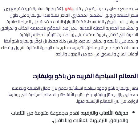
هو مجمع حضاري حديث يقع في قلب
باكو
.
يُعَدُّ وجهة سياحية فريدة تجمع بين
سحر الطبيعة ورونق التصميم المعماري الفاخر. يمتدُّ هذا البوليفارد على طول
سواحل البحر الأبيض المتوسط، مُمَنحًا الزوار إطلالات مذهلة على المياه الصافية
والمشاهد الحضرية الحديثة للمدينة. يتميز هذا المجمَّع بتصميمه الجذّاب والمرافق
الحديثة التي تُضفي تجربة ممتعة على زواره، حيث تتوفَّر المطاعم الراقية
والمقاهي الأنيقة والمتاجر الفاخرة. وليس ذلك فقط، بل يُوفِّر بوليفارد باكو أيضًا
مساحات خضراء جميلة ومناطق للترفيه، مما يجعله الوجهة المثالية للتجول وقضاء
أوقات الفراغ والتسوق في جو من الهدوء والراحة.
المعالم السياحية القريبه من باكو بوليفارد
:
تعتبر بوليفارد باكو وجهة سياحية استثنائية تجمع بين جمال الطبيعة وتصميم
معماري راقٍ. يمتاز بوليفارد باكو بتنوع الأنشطة والمعالم السياحية التي يوفرها
لزواره. من بين المعالم الرئيسية فيها
:
حديقة الألعاب والترفيه:
تقدم مجموعة متنوعة من الألعاب
والمرافق الترفيهية للعائلات والأطفال.