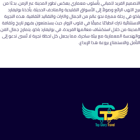
التصميم الفريد للمباني بأسلوب معماري يعكس تطور المدينة عبر الزمن، بدءًا من
برج اللهب الرائع وصولاً إلى الأسواق التقليدية والمتاحف الحديثة. يأخذنا بوليفارد
باكو في رحلة مميزة نحو عالم من الجمال والتراث والتقاليد الثقافية. هذه التجربة
الاستثنائية تترك انطباعًا عميقًا في قلوب الزوار، حيث يستمتعون بفهم تاريخ وثقافة
المدينة من خلال استكشاف معالمها الفريدة. في بوليفارد باكو، يتمازج جمال الفن
والهندسة المعمارية مع بيئة ساحرة، مما يجعل كل لحظة تجربة لا تُنسى تدعو إلى
التأمل والاستمتاع بروعة هذا الإبداع.