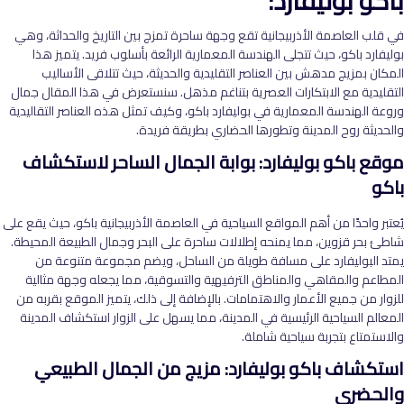
باكو بوليفارد:
في قلب العاصمة الأذربيجانية تقع وجهة ساحرة تمزج بين التاريخ والحداثة، وهي
بوليفارد باكو، حيث تتجلى الهندسة المعمارية الرائعة بأسلوب فريد. يتميز هذا
المكان بمزيج مدهش بين العناصر التقليدية والحديثة، حيث تتلاقى الأساليب
التقليدية مع الابتكارات العصرية بتناغم مذهل. سنستعرض في هذا المقال جمال
وروعة الهندسة المعمارية في بوليفارد باكو، وكيف تمثل هذه العناصر التقاليدية
والحديثة روح المدينة وتطورها الحضاري بطريقة فريدة.
موقع باكو بوليفارد: بوابة الجمال الساحر لاستكشاف
باكو
يُعتبر واحدًا من أهم المواقع السياحية في العاصمة الأذربيجانية باكو، حيث يقع على
شاطئ بحر قزوين، مما يمنحه إطلالات ساحرة على البحر وجمال الطبيعة المحيطة.
يمتد البوليفارد على مسافة طويلة من الساحل، ويضم مجموعة متنوعة من
المطاعم والمقاهي والمناطق الترفيهية والتسوقية، مما يجعله وجهة مثالية
للزوار من جميع الأعمار والاهتمامات. بالإضافة إلى ذلك، يتميز الموقع بقربه من
المعالم السياحية الرئيسية في المدينة، مما يسهل على الزوار استكشاف المدينة
والاستمتاع بتجربة سياحية شاملة.
استكشاف باكو بوليفارد: مزيج من الجمال الطبيعي
والحضري