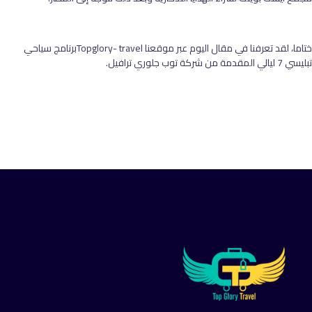
ختاما، لقد تعرفنا في مقال اليوم عبر موقعنا Topglory- travelبرنامج سياحي
تبليسي 7 ليالي المقدمة من شركة توب جلوري ترافيل.