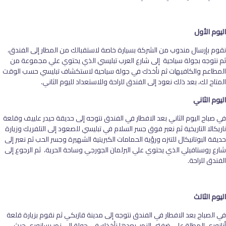
اليوم الأول
نقوم بإرسال مندوب من الشركة بسيارة خاصة لاستقبالك من المطار إلى الفندق،
ثم نتوجه بجولة سياحية إلى شارع العرب تبليسي الذي يحتوي علي مجموعة من
المطاعم والكافيهات ثم نأخذك في جولة سياحية لاستكشاف تبليسي حسب الوقت
المتاح لك، بعد ذلك نعود إلى الفندق للراحة وللاستعداد لليوم الثاني.
اليوم الثاني
في صباح اليوم الثاني بعد الافطار في الفندق نتوجه إلى حديقة حيدر علييف وقلعة
ناريكالا التاريخية ثم نعبر فوق جسر السلام في تبليسي للصعود إلى التلفريك وزيارة
حديقة البوتانيكال للتنزه ورؤية الحمامات الكبريتية الشهيرة وجسر الحب ثم نعبر إلى
شارع روستافيلي الذي يحتوي علي البرلمان الجورجي وساحة الحرية، ثم الرجوع إلى
الفندق للراحة.
اليوم الثالث
في الصباح بعد الافطار في الفندق نتوجه إلى مدينة قازبكي ثم نقوم بزيارة قلعة
أنانوري المطلة علي ضفتي النهر، بعدها نأخذك في جولة إلى نهر بسانوري حيث