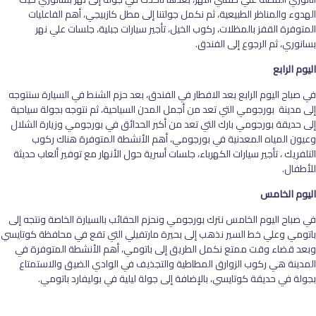
الهدوء والمناظر الطبيعية، ثم نكمل جولتنا إلى مطل كازبيجي، أهم الفاعليات
المتوفرة القفز بالمظلات، ركوب الخيل، تأجير سيارات جبلية، جلسات علي نهر
بسانوري، ثم الرجوع إلى الفندق.
اليوم الرابع
في صباح اليوم الرابع بعد الافطار في الفندق، بعد حزم الشنط في السيارة سنتوجه
إلى مدينة بورجومي التي تعد من أجمل المدن السياحية، ثم نتوجه بجولة سياحية
إلى حديقة بورجومي بارك التي تعد من أكبر الحدائق في بورجومي وزيارة الشلال
وعيون المياه المعدنية في بورجومي، أهم الأنشطة المتوفرة هناك ركوب
التلفريك ، تأجير سيارات الكهرباء، جلسات أسرية حول الأنهار مع توفير ألعاب حديثة
للأطفال.
اليوم الخامس
في صباح اليوم الخامس نترك بورجومي ونحزم الحقائب بالسيارة الخاصة ونتجه إلى
باتومي وعلي خط السير نذهب إلى بحيرة مارتفيلي التي تقع في محافظة كوتايسي
وبعد قضاء وقت ممتع نكمل الطريق إلى باتومي، أهم الأنشطة المتوفرة في
المدينة هي ركوب الزوارق المطاطية والتجذيف في الوادي الضيق والاستمتاع
بجولة في حديقة كوتايسي، بالإضافة إلى جولة ليلية في بوليفارد باتومي.