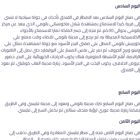
اليوم السادس
في صباح اليوم السادس بعد الافطار في الفندق نأخذك في جولة سياحية لا تنسي
إلى قرية كيدا للاستمتاع بمشاهدة شلال ماخونساتي باتومي الذي يبعد عن مركز
باتومي بحوالي 30كم، ثم نتجه إلى جسر الملكة تمارا للاستمتاع بالأجواء
الكلاسيكية المحيطة به، ثم نرجع إلى مدينة باتومي لقضاء وقت ممتع علي
كورنيش باتومي المطل علي ضفتي البحر الأسود مع جولة لمشاهدة تمثال علي
ونينو وبرج الحروف، ثم نمر علي نفس المسار علي البوليفارد حتي نصل إلى النافورات
الراقصة، أهم الأنشطة المتوفرة هناك ركوب الدراجات الكهربائية علي البحر، حضور
عروض الدلافين، ركوب اليخت في البحر الأسود، زيارة مدينة العاب كوبليتي، ثم نعود
إلى الفندق.
اليوم السابع
في صباح اليوم السابع نترك مدينة باتومي ونعود إلى مدينة تبليسي وفي الطريق
يمكننا زيارة مدينة غوري لرؤية متحف ستالين ثم نكمل السير إلى تبليسي.
اليوم الثامن
في صباح اليوم الثامن نتجه إلى مطار تبليسي للمغادرة وفي الطريق نذهب إلي
مجمع ايست بوينت لشراء الهدايا التذكارية وبعد ذلك نتوجه إلى المطار.