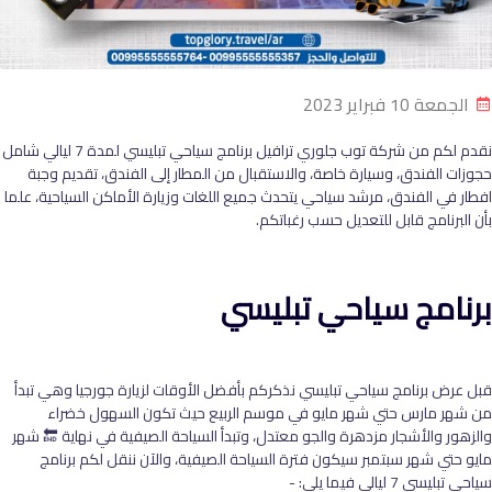
الجمعة 10 فبراير 2023
نقدم لكم من شركة توب جلوري ترافيل برنامج سياحي تبليسي لمدة 7 ليالي شامل
حجوزات الفندق، وسيارة خاصة، والاستقبال من المطار إلى الفندق، تقديم وجبة
افطار في الفندق، مرشد سياحي يتحدث جميع اللغات وزيارة الأماكن السياحية، علما
بأن البرنامج قابل للتعديل حسب رغباتكم.
برنامج سياحي تبليسي
قبل عرض برنامج سياحي تبليسي نذكركم بأفضل الأوقات لزيارة جورجيا وهي تبدأ
من شهر مارس حتي شهر مايو في موسم الربيع حيث تكون السهول خضراء
والزهور والأشجار مزدهرة والجو معتدل، وتبدأ السياحة الصيفية في نهاية 🔚 شهر
مايو حتي شهر سبتمبر سيكون فترة السياحة الصيفية، والآن ننقل لكم برنامج
سياحي تبليسي 7 ليالي فيما يلي: -