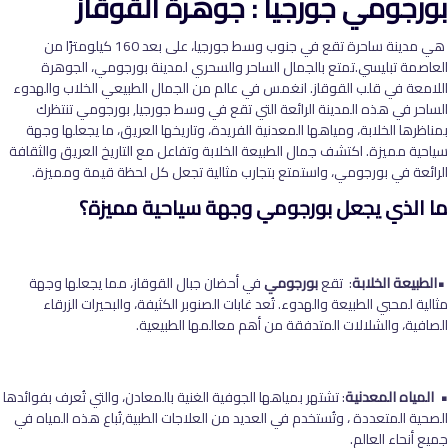
بورجومي جورجيا : جوهرة القوقاز
هي مدينة ساحرة تقع في جنوب وسط جورجيا، على بعد 160 كيلومترًا من
العاصمة تبليسي.تمتع بالجمال الساحر والسحري لمدينة بورجومي، الجوهرة
اللامعة في قلب القوقاز. انغمس في عالم من الجمال الطبيعي الخلاب والهدوء
الساحر في هذه المدينة الرائعة التي تقع في وسط جورجيا, بورجومي تنتظرك
بمناظرها الخلابة، ومياهها المعدنية الفريدة، وتاريخها العريق، ما يجعلها وجهة
سياحية مميزة. اكتشف جمال الطبيعة الخلابة وتفاعل مع التاريخ العريق والثقافة
الرائعة في بورجومي، واستمتع بتجارب مثالية تجعل كل لحظة قيمة ومميزة.
ما الذي يجعل بورجومي وجهة سياحية مميزة؟
•الطبيعة الخلابة
: تقع
بورجومي
في أحضان جبال القوقاز، مما يجعلها وجهة
مثالية لمحبي الطبيعة والهدوء. تُعد غابات الصنوبر الكثيفة، والبحيرات الزرقاء
الصافية، والشلالات المتدفقة من أهم معالمها الطبيعية.
• المياه المعدنية
: تشتهر بمياهها الجوفية الغنية بالمعادن، والتي تُعرف بفوائدها
الصحية المتعددة ، وتُستخدم في العديد من العلاجات الطبية,تُباع هذه المياه في
جميع أنحاء العالم.