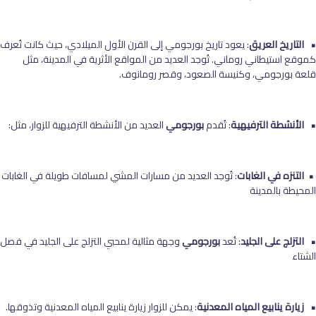
• التاريخ العريق
: يعود تاريخ بورجومي إلى القرن الأول الميلادي، حيث كانت تُعرف
كموقع استيطاني روماني. تُوجد العديد من المواقع الأثرية في المدينة، مثل
قلعة بورجومي، وكنيسة الصعود، وقصر رومانوف.
• الأنشطة الترفيهية
: تُقدم
بورجومي
العديد من الأنشطة الترفيهية للزوار، مثل:
• التنزه في الغابات
: تُوجد العديد من مسارات المشي لمسافات طويلة في الغابات
المحيطة بالمدينة
• التزلج على الجليد
: تُعد
بورجومي
وجهة مثالية لمحبي التزلج على الجليد في فصل
الشتاء
• زيارة ينابيع المياه المعدنية
: يمكن للزوار زيارة ينابيع المياه المعدنية وتذوقها.