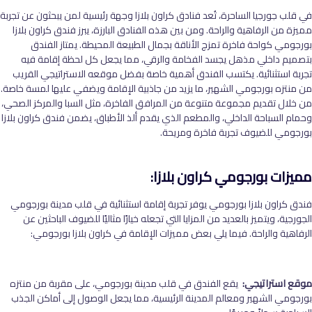
في قلب جورجيا الساحرة، تُعد فنادق كراون بلازا وجهة رئيسية لمن يبحثون عن تجربة
مميزة من الرفاهية والراحة. ومن بين هذه الفنادق البارزة، يبرز فندق كراون بلازا
بورجومي كواحة فاخرة تمزج الأناقة بجمال الطبيعة المحيطة. يمتاز الفندق
بتصميم داخلي مذهل يجسد الفخامة والرقي، مما يجعل كل لحظة إقامة فيه
تجربة استثنائية. يكتسب الفندق أهمية خاصة بفضل موقعه الاستراتيجي القريب
من منتزه بورجومي الشهير، ما يزيد من جاذبية الإقامة ويضفي عليها لمسة خاصة.
من خلال تقديم مجموعة متنوعة من المرافق الفاخرة، مثل السبا والمركز الصحي،
وحمام السباحة الداخلي، والمطعم الذي يقدم ألذ الأطباق، يضمن فندق كراون بلازا
بورجومي للضيوف تجربة فاخرة ومريحة.
مميزات بورجومي كراون بلازا:
فندق كراون بلازا بورجومي يوفر تجربة إقامة استثنائية في قلب مدينة بورجومي
الجورجية، ويتميز بالعديد من المزايا التي تجعله خيارًا مثاليًا للضيوف الباحثين عن
الرفاهية والراحة. فيما يلي بعض مميزات الإقامة في كراون بلازا بورجومي:
موقع استراتيجي:
يقع الفندق في قلب مدينة بورجومي، على مقربة من منتزه
بورجومي الشهير ومعالم المدينة الرئيسية، مما يجعل الوصول إلى أماكن الجذب