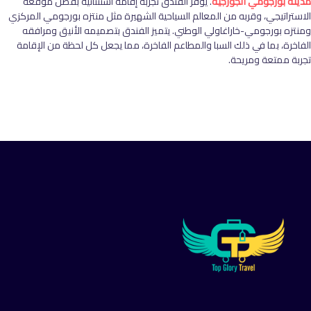
مدينة بورجومي الجورجية
. يوفر الفندق تجربة إقامة استثنائية بفضل موقعه
الاستراتيجي، وقربه من المعالم السياحية الشهيرة مثل منتزه بورجومي المركزي
ومنتزه بورجومي-خاراغاولي الوطني. يتميز الفندق بتصميمه الأنيق ومرافقه
الفاخرة، بما في ذلك السبا والمطاعم الفاخرة، مما يجعل كل لحظة من الإقامة
تجربة ممتعة ومريحة.