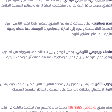
منتزه بورجومي-خاراغاولي الوطني:
يقع هذا المنتزه الشاسع على مقربة من
الفندق، ويوفر فرصًا رائعة للتنزه واستكشاف الحياة البرية والمناظر الطبيعية الخلابة.
قصر رومانوف:
على مسافة قريبة من الفندق، يعكس هذا القصر التاريخي فن
العمارة الكلاسيكية ويعود إلى الفترة الإمبراطورية الروسية، مما يجعله وجهة
مثيرة للاهتمام لعشاق التاريخ.
متحف بورجومي التاريخي:
يمكن الوصول إلى هذا المتحف بسهولة من الفندق،
وهو يقدم نظرة على تاريخ المدينة وتطورها، مع معروضات أثرية وتحف تاريخية.
ركوب التلفريك:
يمكن الوصول إلى محطة التلفريك القريبة من الفندق، حيث يمكن
للزوار الاستمتاع بإطلالات بانورامية على المدينة والمناظر الطبيعية المحيطة.
يعتبر فندق
بورجومي كراون بلازا
وجهة فريدة تجمع بين الفخامة والراحة في قلب