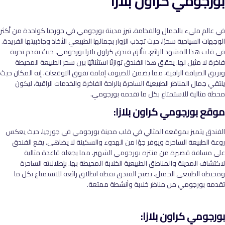
بورجومي كراون بلازا
في عالم مليء بالجمال والفخامة، تبرز مدينة بورجومي في جورجيا كواحدة من أكثر
الوجهات السياحية سحرًا، حيث تجذب الزوار بجمالها الطبيعي الأخاذ وجاذبيتها الفريدة.
في قلب هذا المشهد الرائع، يتألق فندق كراون بلازا بورجومي، حيث يقدم تجربة
فاخرة لا مثيل لها. يحقق هذا الفندق توازنًا استثنائيًا بين سحر الطبيعة المحيطة
وبريق الضيافة الراقية، مما يضمن للضيوف إقامة تفوق التوقعات. إنه المكان حيث
يلتقي جمال المناظر الطبيعية الساحرة بالراحة الفاخرة والخدمات الراقية، ليكون
محطة مثالية للاستمتاع بكل ما تقدمه بورجومي.
موقع بورجومي كراون بلازا:
الفندق يتميز بموقعه المثالي في قلب مدينة بورجومي في جورجيا، حيث يعكس
روعة الطبيعة الساحرة ويوفر جوًا من الهدوء والسكينة لا يضاهى. يقع الفندق
على مسافة قصيرة من منتزه بورجومي الشهير، مما يجعله قاعدة مثالية
لاكتشاف المدينة والمناطق الطبيعية الخلابة المحيطة بها. بإطلالاته الساحرة
ومحيطه الطبيعي الجميل، يصبح الفندق نقطة انطلاق رائعة للاستمتاع بكل ما
تقدمه بورجومي من مناظر خلابة وأنشطة ممتعة.
بورجومي كراون بلازا: