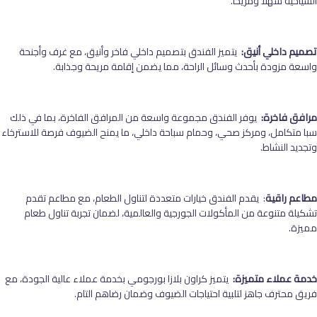
السياحية سهلاً ومريحًا.
تصميم داخلي أنيق:
يتميز الفندق بتصميم داخلي فاخر وأنيق، مع غرف وأجنحة
واسعة مزودة بأحدث وسائل الراحة، مما يضمن إقامة مريحة وجذابة.
مرافق فاخرة:
يوفر الفندق مجموعة واسعة من المرافق الفاخرة، بما في ذلك
سبا متكامل، ومركز صحي، وحمام سباحة داخلي، ما يمنح الضيوف فرصة للاسترخاء
وتجديد النشاط.
مطاعم راقية
: يقدم الفندق خيارات متعددة لتناول الطعام، مع مطاعم تقدم
تشكيلة متنوعة من المأكولات الجورجية والعالمية، لضمان تجربة تناول طعام
مميزة.
خدمة عملاء متميزة:
يتميز كراون بلازا بورجومي بخدمة عملاء عالية الجودة، مع
فريق محترف جاهز لتلبية احتياجات الضيوف وضمان رضاهم التام.