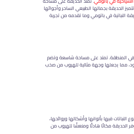
السياحية في باتومي
. تمتد الحديقة على مساحة
ميز الحديقة بجمالها الطبيعي الساحر وأجوائها
قة النباتية في باتومي وما تقدمه من تجربة
ية في المنطقة. تمتد على مساحة شاسعة وتضم
الأسود، مما يجعلها وجهة مثالية للهروب من صخب
النباتات فيها بألوانها وأشكالها وروائحها،
 الحديقة مكانًا هادئًا ومنعشًا للهروب من