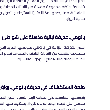
تعتبر الحدائق النباتية من أروع المعالم الطبيعية التي 
شاسعة، وتضم مجموعة مذهلة من النباتات المحلية والناد
المنعشة، مما يجعلها مكانًا مثاليًا للاسترخاء والتج
مثالية للزوار.
باتومي: حديقة نباتية مذهلة على شواطئ ال
تتميز
الحديقة النباتية في باتومي
بموقعها الفريد الذي
مجموعة متنوعة من النباتات النادرة والمميزة. تقدم للز
الحياة اليومية والاستمتاع بالهدوء والاسترخاء.
متعة الاستكشاف في حديقة باتومي: رونق 
بتوسعتها الشاسعة على ضفاف البحر الأسود، تتميز الحدي
فتعمل على توفير تجربة فريدة للزوار، يمكنهم فيها است
صخب الحياة اليومية والاستمتاع بالسكينة والهدوء بجانب