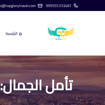
fo@topglorytravel.com
995555333487
الرئيسية
تأمل الجمال: 