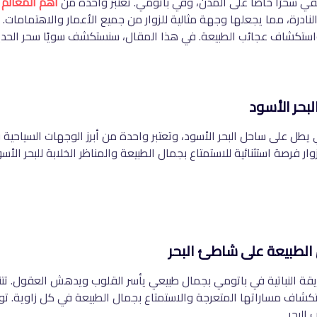
تضفي سحرًا خاصًا على المدن، وفي باتومي. تُعتبر واحدة من
أهم المعالم 
رة، مما يجعلها وجهة مثالية للزوار من جميع الأعمار والاهتمامات. تت
ول واستكشاف عجائب الطبيعة. في هذا المقال، سنستكشف سويًا سحر الحدي
بحر الأسود
 يطل على ساحل البحر الأسود، وتعتبر واحدة من أبرز الوجهات السياح
وار فرصة استثنائية للاستمتاع بجمال الطبيعة والمناظر الخلابة للبحر 
الطبيعة على شاطئ البحر
قة النباتية في باتومي بجمال طبيعي يأسر القلوب ويدهش العقول. تتنوع 
كشاف مساراتها المتعرجة والاستمتاع بجمال الطبيعة في كل زاوية. توفر
 البحر
.