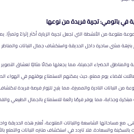
ة في باتومي: تجربة فريدة من نوعها
متنوعة من الأنشطة التي تجعل تجربة الزيارة أكثر إثراءً وتميزًا. يمكن 
م بنزهة مشي ساحرة داخل الحديقة واستكشاف جمال النباتات والمناظر ا
ة والمناطق الخضراء الجميلة، مما يجعلها مكانًا مثاليًا لعشاق التصوير ا
للعائلات لقضاء يوم ممتع، حيث يمكنهم الاستمتاع بوقتهم في الهواء الطل
من النباتات النادرة والمميزة، مما يتيح للزوار فرصة فريدة لاكتشاف ا
 مبتكرة وجذابة، مما يوفر فرصًا رائعة للاستمتاع بالجمال الطبيعي والف
ى. مع مساحاتها الشاسعة والنباتات المتنوعة، تُعتبر هذه الحديقة وا
شعرك بالسكينة والسعادة. فلا تتردد في استكشاف متنزه النباتات والتمتع